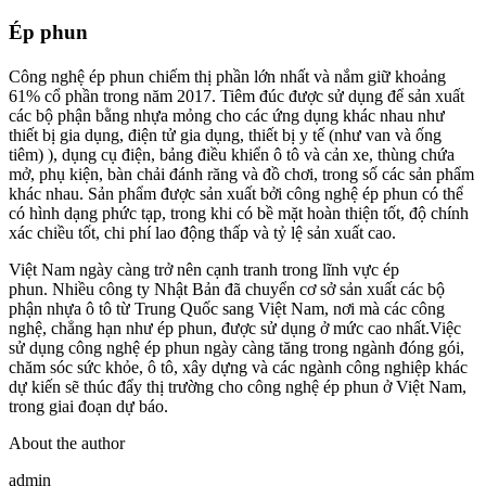
Ép phun
Công nghệ ép phun chiếm thị phần lớn nhất và nắm giữ khoảng
61% cổ phần trong năm 2017. Tiêm đúc được sử dụng để sản xuất
các bộ phận bằng nhựa mỏng cho các ứng dụng khác nhau như
thiết bị gia dụng, điện tử gia dụng, thiết bị y tế (như van và ống
tiêm) ), dụng cụ điện, bảng điều khiển ô tô và cản xe, thùng chứa
mở, phụ kiện, bàn chải đánh răng và đồ chơi, trong số các sản phẩm
khác nhau. Sản phẩm được sản xuất bởi công nghệ ép phun có thể
có hình dạng phức tạp, trong khi có bề mặt hoàn thiện tốt, độ chính
xác chiều tốt, chi phí lao động thấp và tỷ lệ sản xuất cao.
Việt Nam ngày càng trở nên cạnh tranh trong lĩnh vực ép
phun. Nhiều công ty Nhật Bản đã chuyển cơ sở sản xuất các bộ
phận nhựa ô tô từ Trung Quốc sang Việt Nam, nơi mà các công
nghệ, chẳng hạn như ép phun, được sử dụng ở mức cao nhất.Việc
sử dụng công nghệ ép phun ngày càng tăng trong ngành đóng gói,
chăm sóc sức khỏe, ô tô, xây dựng và các ngành công nghiệp khác
dự kiến ​​sẽ thúc đẩy thị trường cho công nghệ ép phun ở Việt Nam,
trong giai đoạn dự báo.
About the author
admin