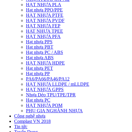
HẠT NHỰA PLA
Hạt nhựa PPO/PPE
HẠT NHỰA PTFE
HẠT NHỰA PVDF
HẠT NHỰA FEP
HAT NHỰA TPEE
HẠT NHỰA PFA
Hạt nhựa PPS
Hạt nhựa PBT
Hạt nhựa PC / ABS
Hạt nhựa ABS
HẠT NHỰA HDPE
Hạt nhựa PET
Hạt nhựa PP
PA6/PA66/PA46/PA12
HẠT NHỰA LLDPE / mLLDPE
HẠT NHỰA GPPS
Nhựa Dẻo TPU/TPE/TPR
Hạt nhựa PC
HẠT NHỰA POM
PHỤ GIA NGHÀNH NHỰA
Công nghệ nhựa
Complast VN 2018
Tin tức
Tuyển Dụng