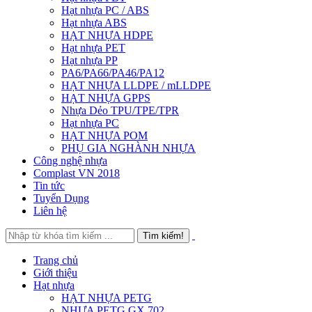
Hạt nhựa PC / ABS
Hạt nhựa ABS
HẠT NHỰA HDPE
Hạt nhựa PET
Hạt nhựa PP
PA6/PA66/PA46/PA12
HẠT NHỰA LLDPE / mLLDPE
HẠT NHỰA GPPS
Nhựa Dẻo TPU/TPE/TPR
Hạt nhựa PC
HẠT NHỰA POM
PHỤ GIA NGHÀNH NHỰA
Công nghệ nhựa
Complast VN 2018
Tin tức
Tuyển Dụng
Liên hệ
Trang chủ
Giới thiệu
Hạt nhựa
HẠT NHỰA PETG
NHỰA PETG GX 702