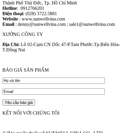
Thành Phố Thủ Đức, Tp. Hồ Chí Minh
Hotline
: 0912766201
Điện thoại
: (028) 3722.5881
Website
: www.sunwellvina.com
Email
: denny@sunwellvina.com ; sale1@sunwellvina.com
XƯỞNG CÔNG TY
Địa Chỉ:
Lô 02-Cụm CN Dốc 47-P.Tam Phước-Tp.Biên Hòa-
T.Đồng Nai
BÁO GIÁ SẢN PHẨM
KẾT NỐI VỚI CHÚNG TÔI