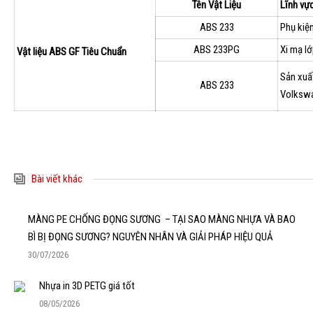
Tên Vật Liệu
Lĩnh vự
ABS 233
Phụ kiện
ABS 233PG
Xi mạ lớ
Vật liệu ABS GF Tiêu Chuẩn
Sản xuất
ABS 233
Volkswa
Bài viết khác
MÀNG PE CHỐNG ĐỌNG SƯƠNG – TẠI SAO MÀNG NHỰA VÀ BAO
BÌ BỊ ĐỌNG SƯƠNG? NGUYÊN NHÂN VÀ GIẢI PHÁP HIỆU QUẢ
30/07/2026
Nhựa in 3D PETG giá tốt
08/05/2026