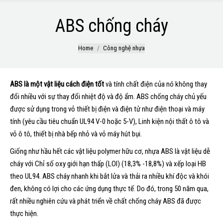
ABS chống cháy
You are here:
Home
Công nghệ nhựa
ABS là một vật liệu cách điện tốt
và tính chất điện của nó không thay
đổi nhiều với sự thay đổi nhiệt độ và độ ẩm. ABS chống cháy chủ yếu
được sử dụng trong vỏ thiết bị điện và điện tử như điện thoại và máy
tính (yêu cầu tiêu chuẩn UL94 V-0 hoặc 5-V), Linh kiện nội thất ô tô và
vỏ ô tô, thiết bị nhà bếp nhỏ và vỏ máy hút bụi.
Giống như hầu hết các vật liệu polymer hữu cơ, nhựa ABS là vật liệu dễ
cháy với Chỉ số oxy giới hạn thấp (LOI) (18,3% -18,8%) và xếp loại HB
theo UL94. ABS cháy nhanh khi bắt lửa và thải ra nhiều khí độc và khói
đen, không có lợi cho các ứng dụng thực tế. Do đó, trong 50 năm qua,
rất nhiều nghiên cứu và phát triển về chất chống cháy ABS đã được
thực hiện.