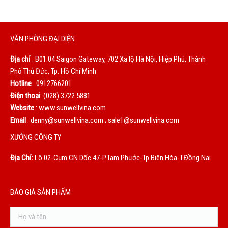
VĂN PHÒNG ĐẠI DIỆN
Địa chỉ
: B01.04 Saigon Gateway, 702 Xa lộ Hà Nội, Hiệp Phú, Thành
Phố Thủ Đức, Tp. Hồ Chí Minh
Hotline
: 0912766201
Điện thoại
: (028) 3722.5881
Website
: www.sunwellvina.com
Email
: denny@sunwellvina.com ; sale1@sunwellvina.com
XƯỞNG CÔNG TY
Địa Chỉ:
Lô 02-Cụm CN Dốc 47-P.Tam Phước-Tp.Biên Hòa-T.Đồng Nai
BÁO GIÁ SẢN PHẨM