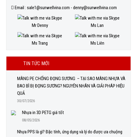
Email : sale1@sunwellvina.com - denny@sunwellvina.com
Mr Denny
Ms Lan
Ms Trang
Ms Liên
TIN TỨC MỚI
MÀNG PE CHỐNG ĐỌNG SƯƠNG – TẠI SAO MÀNG NHỰA VÀ
BAO BÌ BỊ ĐỌNG SƯƠNG? NGUYÊN NHÂN VÀ GIẢI PHÁP HIỆU
QUẢ
30/07/2026
Nhựa in 3D PETG giá tốt
08/05/2026
Nhựa PPS là gì? Đặc tính, ứng dụng và lý do được ưa chuộng