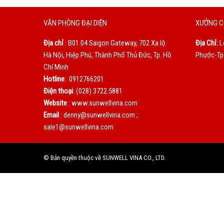
VĂN PHÒNG ĐẠI DIỆN
XƯỞNG C
Địa chỉ
: B01.04 Saigon Gateway, 702 Xa lộ
Địa Chỉ:
L
Hà Nội, Hiệp Phú, Thành Phố Thủ Đức, Tp. Hồ
Phước-Tp.
Chí Minh
Hotline
: 0912766201
Điện thoại
: (028) 3722.5881
Website
: www.sunwellvina.com
Email
: denny@sunwellvina.com ;
sale1@sunwellvina.com
© Bản quyền thuộc về SUNWELL VINA CO., LTD.