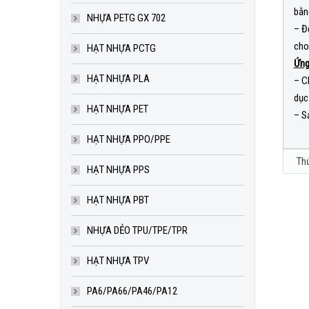
bằng
NHỰA PETG GX 702
– Đ
cho
HẠT NHỰA PCTG
Ứng
HẠT NHỰA PLA
– C
dục
HẠT NHỰA PET
– S
HẠT NHỰA PPO/PPE
HẠT NHỰA PPS
HẠT NHỰA PBT
Ou
ABS lo
NHỰA DẺO TPU/TPE/TPR
of
LIÊN 
HẠT NHỰA TPV
sto
PA6/PA66/PA46/PA12