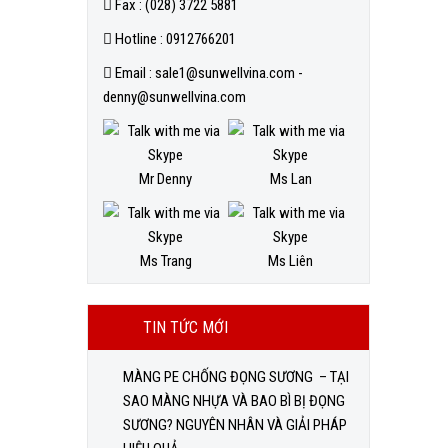
Fax : (028) 3722 5881
Hotline : 0912766201
Email : sale1@sunwellvina.com -
denny@sunwellvina.com
Mr Denny
Ms Lan
Ms Trang
Ms Liên
TIN TỨC MỚI
MÀNG PE CHỐNG ĐỌNG SƯƠNG – TẠI
SAO MÀNG NHỰA VÀ BAO BÌ BỊ ĐỌNG
SƯƠNG? NGUYÊN NHÂN VÀ GIẢI PHÁP