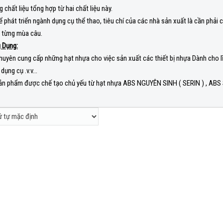
 chất liệu tổng hợp từ hai chất liệu này.
ể phát triển ngành dụng cụ thể thao, tiêu chí của các nhà sản xuất là cần phả
 từng mùa câu.
 Dụng:
huyên cung cấp những hạt nhựa cho việc sản xuất các thiết bị nhựa Dành cho l
 dụng cụ .v.v…
ản phẩm được chế tạo chủ yếu từ hạt nhựa ABS NGUYÊN SINH ( SERIN ) , AB
t
Thêm vào giỏ
Thêm
Thêm
tte
BỘT TITANIUM DIOXIDE
ABS LG Chem
Nhựa PA66 GF
vào giỏ
vào giỏ
HỆ
LIÊN HỆ
LIÊN HỆ
LIÊN HỆ
ck