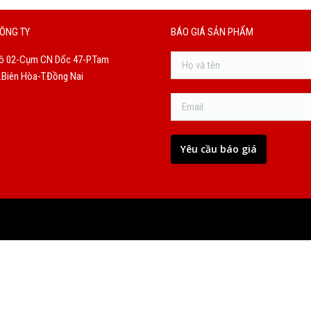
ÔNG TY
BÁO GIÁ SẢN PHẨM
ô 02-Cụm CN Dốc 47-P.Tam
Biên Hòa-T.Đồng Nai