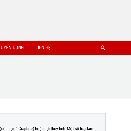
TUYỂN DỤNG
LIÊN HỆ
òn gọi là Graphite) hoặc sợi thủy tinh. Một số loại làm