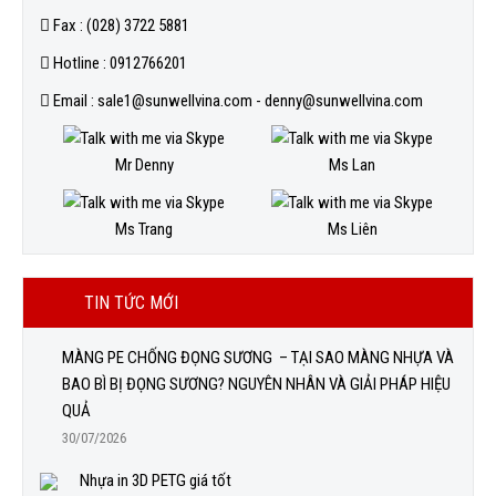
Fax : (028) 3722 5881
Hotline : 0912766201
Email : sale1@sunwellvina.com - denny@sunwellvina.com
Mr Denny
Ms Lan
Ms Trang
Ms Liên
TIN TỨC MỚI
MÀNG PE CHỐNG ĐỌNG SƯƠNG – TẠI SAO MÀNG NHỰA VÀ
BAO BÌ BỊ ĐỌNG SƯƠNG? NGUYÊN NHÂN VÀ GIẢI PHÁP HIỆU
QUẢ
30/07/2026
Nhựa in 3D PETG giá tốt