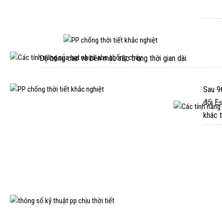
Độ bóng cao và bền màu sắc trong thời gian dài.
Sau 96
đổi E≤
khác 
THÔNG SỐ TIÊU BIỂU: