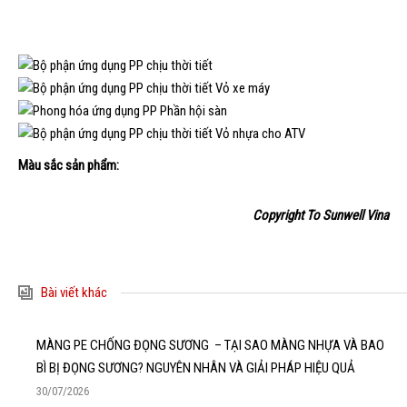
ỨNG DỤNG NỔI BẬT
Màu sắc sản phẩm:
Copyright To Sunwell Vina
Bài viết khác
MÀNG PE CHỐNG ĐỌNG SƯƠNG – TẠI SAO MÀNG NHỰA VÀ BAO
BÌ BỊ ĐỌNG SƯƠNG? NGUYÊN NHÂN VÀ GIẢI PHÁP HIỆU QUẢ
30/07/2026