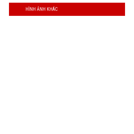
HÌNH ẢNH KHÁC
SẢN PHẨM CHẤT LƯỢNG