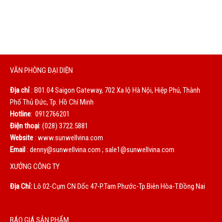
bạn là động lực to lớn giúp chúng tôi không ngừng hoàn
thiện mỗi ngày.
VĂN PHÒNG ĐẠI DIỆN
Địa chỉ
: B01.04 Saigon Gateway, 702 Xa lộ Hà Nội, Hiệp Phú, Thành
Phố Thủ Đức, Tp. Hồ Chí Minh
Hotline
: 0912766201
Điện thoại
: (028) 3722.5881
Website
: www.sunwellvina.com
Email
: denny@sunwellvina.com ; sale1@sunwellvina.com
XƯỞNG CÔNG TY
Địa Chỉ:
Lô 02-Cụm CN Dốc 47-P.Tam Phước-Tp.Biên Hòa-T.Đồng Nai
BÁO GIÁ SẢN PHẨM