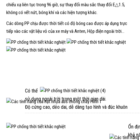
chiếu xạ liên tục trong 96 giờ, sự thay đổi màu sắc thay đổi E△1.5,
không có vết nứt, bóng khí và các hiện tượng khác.
Các dòng PP chịu được thời tiết có độ bóng cao được áp dụng trực
tiếp vào các vật liệu vỏ của xe máy và Anten, Hộp điện ngoài trời…
TÍNH NĂNG SẢN PHẨM
Có thể
sử dụng ngoài trời trong một thời gian dài.
Độ cứng cao, dẻo dai, dễ dàng tạo hình và đúc khuôn
Ổn địn
khả nă