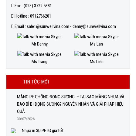
Fax : (028) 3722 5881
Hotline : 0912766201
Email : sale1@sunwellvina.com - denny@sunwellvina.com
Mr Denny
Ms Lan
Ms Trang
Ms Liên
TIN TỨC MỚI
MÀNG PE CHỐNG ĐỌNG SƯƠNG – TẠI SAO MÀNG NHỰA VÀ
BAO BÌ BỊ ĐỌNG SƯƠNG? NGUYÊN NHÂN VÀ GIẢI PHÁP HIỆU
QUẢ
30/07/2026
Nhựa in 3D PETG giá tốt