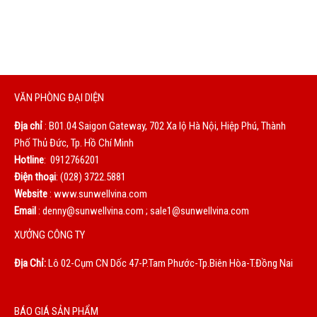
bạn là động lực to lớn giúp chúng tôi không ngừng hoàn
thiện mỗi ngày.
VĂN PHÒNG ĐẠI DIỆN
Địa chỉ
: B01.04 Saigon Gateway, 702 Xa lộ Hà Nội, Hiệp Phú, Thành
Phố Thủ Đức, Tp. Hồ Chí Minh
Hotline
: 0912766201
Điện thoại
: (028) 3722.5881
Website
: www.sunwellvina.com
Email
: denny@sunwellvina.com ; sale1@sunwellvina.com
XƯỞNG CÔNG TY
Địa Chỉ:
Lô 02-Cụm CN Dốc 47-P.Tam Phước-Tp.Biên Hòa-T.Đồng Nai
BÁO GIÁ SẢN PHẨM