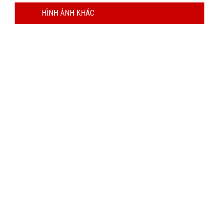
HÌNH ẢNH KHÁC
SẢN PHẨM CHẤT LƯỢNG