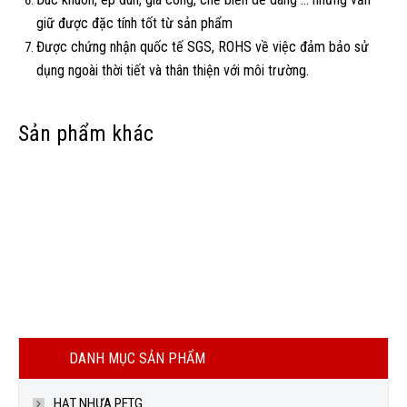
giữ được đặc tính tốt từ sản phẩm
Được chứng nhận quốc tế SGS, ROHS về việc đảm bảo sử
dụng ngoài thời tiết và thân thiện với môi trường.
Sản phẩm khác
Out
Thêm vào giỏ
Thêm vào
ABS lotte
BỘT TITANIUM DIOXIDE
Nhựa PA – 12 GF
of
giỏ
LIÊN HỆ
LIÊN HỆ
LIÊN HỆ
stock
Thêm vào giỏ
PBT GENARAL PURPASE
LIÊN HỆ
DANH MỤC SẢN PHẨM
HẠT NHỰA PETG