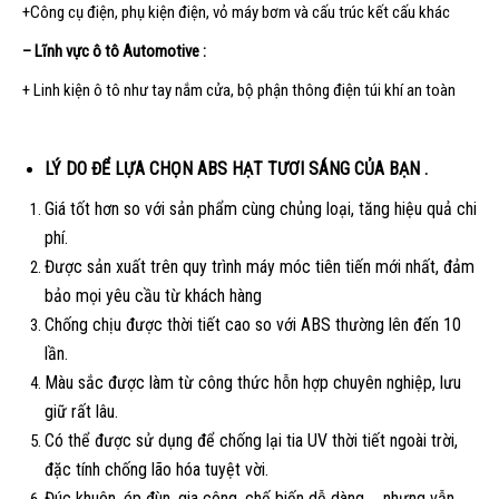
+Công cụ điện, phụ kiện điện, vỏ máy bơm và cấu trúc kết cấu khác
– Lĩnh vực ô tô Automotive :
+ Linh kiện ô tô như tay nắm cửa, bộ phận thông điện túi khí an toàn
LÝ DO ĐỂ LỰA CHỌN ABS HẠT TƯƠI SÁNG CỦA BẠN .
Giá tốt hơn so với sản phẩm cùng chủng loại, tăng hiệu quả chi
phí.
Được sản xuất trên quy trình máy móc tiên tiến mới nhất, đảm
bảo mọi yêu cầu từ khách hàng
Chống chịu được thời tiết cao so với ABS thường lên đến 10
lần.
Màu sắc được làm từ công thức hỗn hợp chuyên nghiệp, lưu
giữ rất lâu.
Có thể được sử dụng để chống lại tia UV thời tiết ngoài trời,
đặc tính chống lão hóa tuyệt vời.
Đúc khuôn, ép đùn, gia công, chế biến dễ dàng … nhưng vẫn