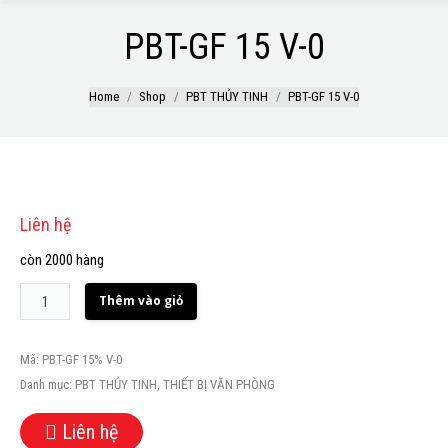
PBT-GF 15 V-0
Home
Shop
PBT THỦY TINH
PBT-GF 15 V-0
Liên hệ
còn 2000 hàng
Số
Thêm vào giỏ
lượng
Mã:
PBT-GF 15% V-0
Danh mục:
PBT THỦY TINH
,
THIẾT BỊ VĂN PHÒNG
Liên hệ