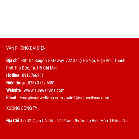
Chúng tôi sẽ phục vụ bạn bằng cả trái tim. Sự hài lòng của
bạn là động lực to lớn giúp chúng tôi không ngừng hoàn
thiện mỗi ngày.
VĂN PHÒNG ĐẠI DIỆN
Địa chỉ
: B01.04 Saigon Gateway, 702 Xa lộ Hà Nội, Hiệp Phú, Thành
Phố Thủ Đức, Tp. Hồ Chí Minh
Hotline
: 0912766201
Điện thoại
: (028) 3722.5881
Website
: www.sunwellvina.com
Email
: denny@sunwellvina.com ; sale1@sunwellvina.com
XƯỞNG CÔNG TY
Địa Chỉ:
Lô 02-Cụm CN Dốc 47-P.Tam Phước-Tp.Biên Hòa-T.Đồng Nai