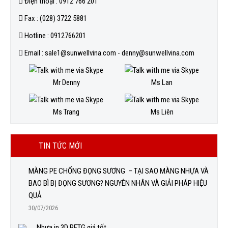
Điện thoại : 0912 766 201
Fax : (028) 3722 5881
Hotline : 0912766201
Email : sale1@sunwellvina.com - denny@sunwellvina.com
Mr Denny
Ms Lan
Ms Trang
Ms Liên
TIN TỨC MỚI
MÀNG PE CHỐNG ĐỌNG SƯƠNG – TẠI SAO MÀNG NHỰA VÀ
BAO BÌ BỊ ĐỌNG SƯƠNG? NGUYÊN NHÂN VÀ GIẢI PHÁP HIỆU
QUẢ
30/07/2026
Nhựa in 3D PETG giá tốt