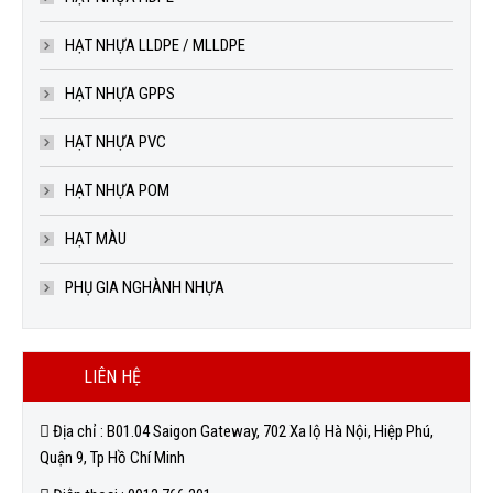
HẠT NHỰA LLDPE / MLLDPE
HẠT NHỰA GPPS
HẠT NHỰA PVC
HẠT NHỰA POM
HẠT MÀU
PHỤ GIA NGHÀNH NHỰA
LIÊN HỆ
Địa chỉ : B01.04 Saigon Gateway, 702 Xa lộ Hà Nội, Hiệp Phú,
Quận 9, Tp Hồ Chí Minh