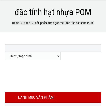
đặc tính hạt nhựa POM
Home
Shop
Sản phẩm được gắn thẻ “đặc tính hạt nhựa POM”
Out
Out of
POM FM090
POM M90-44
of
stock
LIÊN HỆ
LIÊN HỆ
stock
DANH MỤC SẢN PHẨM