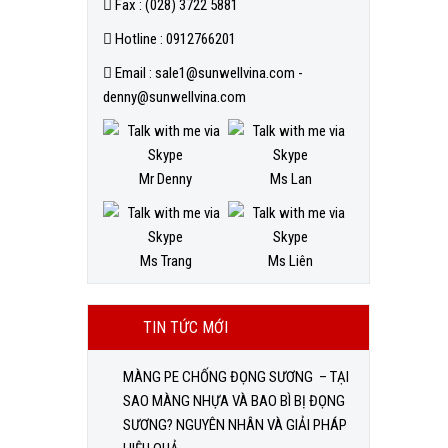
Fax : (028) 3722 5881
Hotline : 0912766201
Email : sale1@sunwellvina.com -
denny@sunwellvina.com
Mr Denny
Ms Lan
Ms Trang
Ms Liên
TIN TỨC MỚI
MÀNG PE CHỐNG ĐỌNG SƯƠNG – TẠI
SAO MÀNG NHỰA VÀ BAO BÌ BỊ ĐỌNG
SƯƠNG? NGUYÊN NHÂN VÀ GIẢI PHÁP