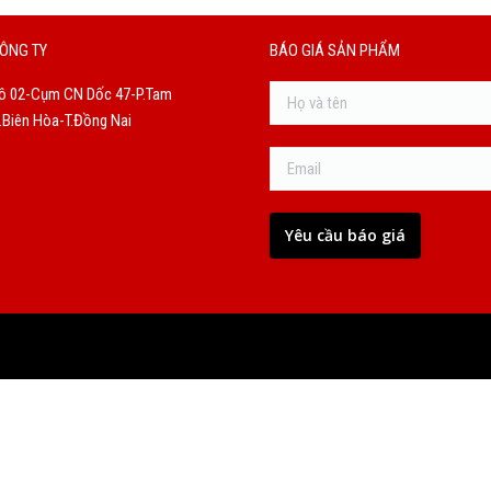
ÔNG TY
BÁO GIÁ SẢN PHẨM
ô 02-Cụm CN Dốc 47-P.Tam
Biên Hòa-T.Đồng Nai