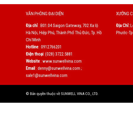
VĂN PHÒNG ĐẠI DIỆN
XƯỞNG C
Địa chỉ
: B01.04 Saigon Gateway, 702 Xa lộ
Địa Chỉ:
L
Hà Nội, Hiệp Phú, Thành Phố Thủ Đức, Tp. Hồ
Phước-Tp.
Chí Minh
Hotline
: 0912766201
Điện thoại
: (028) 3722.5881
Website
: www.sunwellvina.com
Email
: denny@sunwellvina.com ;
sale1@sunwellvina.com
© Bản quyền thuộc về SUNWELL VINA CO., LTD.