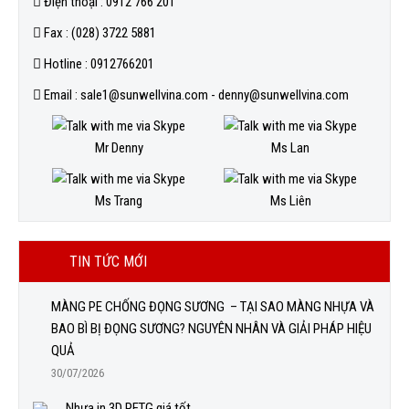
Điện thoại : 0912 766 201
Fax : (028) 3722 5881
Hotline : 0912766201
Email : sale1@sunwellvina.com - denny@sunwellvina.com
Mr Denny
Ms Lan
Ms Trang
Ms Liên
TIN TỨC MỚI
MÀNG PE CHỐNG ĐỌNG SƯƠNG – TẠI SAO MÀNG NHỰA VÀ
BAO BÌ BỊ ĐỌNG SƯƠNG? NGUYÊN NHÂN VÀ GIẢI PHÁP HIỆU
QUẢ
30/07/2026
Nhựa in 3D PETG giá tốt