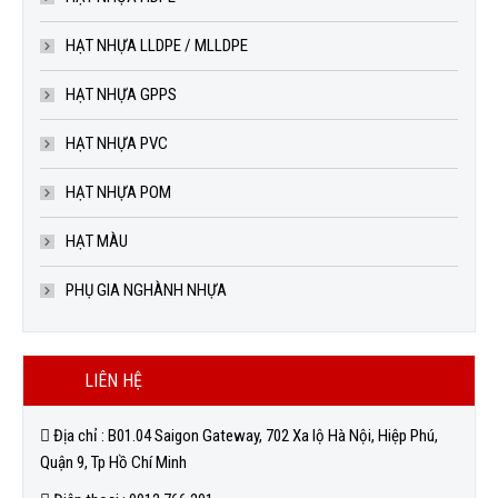
HẠT NHỰA LLDPE / MLLDPE
HẠT NHỰA GPPS
HẠT NHỰA PVC
HẠT NHỰA POM
HẠT MÀU
PHỤ GIA NGHÀNH NHỰA
LIÊN HỆ
Địa chỉ : B01.04 Saigon Gateway, 702 Xa lộ Hà Nội, Hiệp Phú,
Quận 9, Tp Hồ Chí Minh