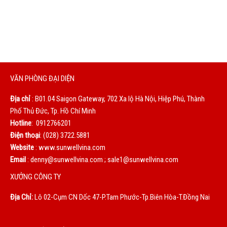
Chúng tôi sẽ phục vụ bạn bằng cả trái tim. Sự hài lòng của
bạn là động lực to lớn giúp chúng tôi không ngừng hoàn
thiện mỗi ngày.
VĂN PHÒNG ĐẠI DIỆN
Địa chỉ
: B01.04 Saigon Gateway, 702 Xa lộ Hà Nội, Hiệp Phú, Thành
Phố Thủ Đức, Tp. Hồ Chí Minh
Hotline
: 0912766201
Điện thoại
: (028) 3722.5881
Website
: www.sunwellvina.com
Email
: denny@sunwellvina.com ; sale1@sunwellvina.com
XƯỞNG CÔNG TY
Địa Chỉ:
Lô 02-Cụm CN Dốc 47-P.Tam Phước-Tp.Biên Hòa-T.Đồng Nai