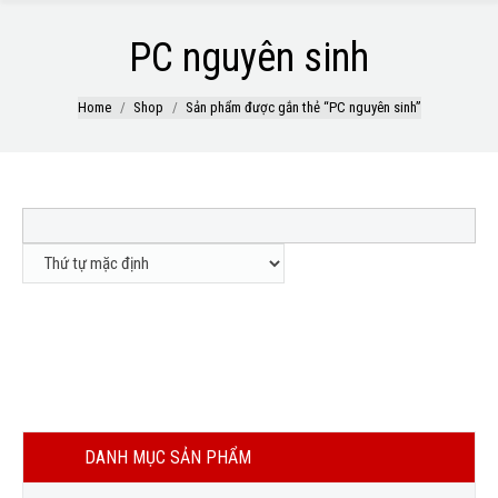
PC nguyên sinh
Home
Shop
Sản phẩm được gắn thẻ “PC nguyên sinh”
Out
Out of
PC 1220R
PC Covestro
of
stock
LIÊN HỆ
LIÊN HỆ
stock
DANH MỤC SẢN PHẨM