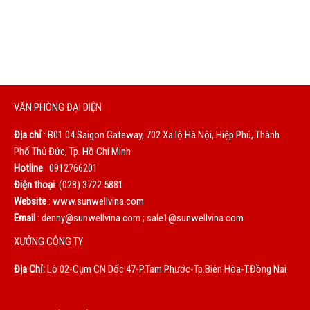
Chúng tôi sẽ phục vụ bạn bằng cả trái tim. Sự hài lòng của
bạn là động lực to lớn giúp chúng tôi không ngừng hoàn
thiện mỗi ngày.
VĂN PHÒNG ĐẠI DIỆN
Địa chỉ
: B01.04 Saigon Gateway, 702 Xa lộ Hà Nội, Hiệp Phú, Thành
Phố Thủ Đức, Tp. Hồ Chí Minh
Hotline
: 0912766201
Điện thoại
: (028) 3722.5881
Website
: www.sunwellvina.com
Email
: denny@sunwellvina.com ; sale1@sunwellvina.com
XƯỞNG CÔNG TY
Địa Chỉ:
Lô 02-Cụm CN Dốc 47-P.Tam Phước-Tp.Biên Hòa-T.Đồng Nai