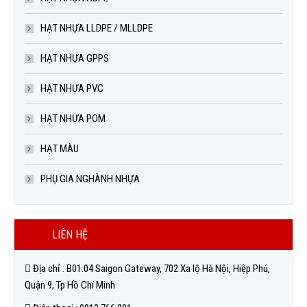
HẠT NHỰA LLDPE / MLLDPE
HẠT NHỰA GPPS
HẠT NHỰA PVC
HẠT NHỰA POM
HẠT MÀU
PHỤ GIA NGHÀNH NHỰA
LIÊN HỆ
Địa chỉ : B01.04 Saigon Gateway, 702 Xa lộ Hà Nội, Hiệp Phú,
Quận 9, Tp Hồ Chí Minh