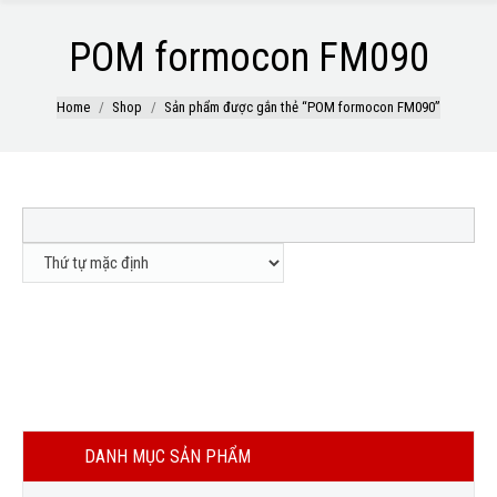
POM formocon FM090
Home
Shop
Sản phẩm được gắn thẻ “POM formocon FM090”
Out
POM FM090
of
LIÊN HỆ
stock
DANH MỤC SẢN PHẨM