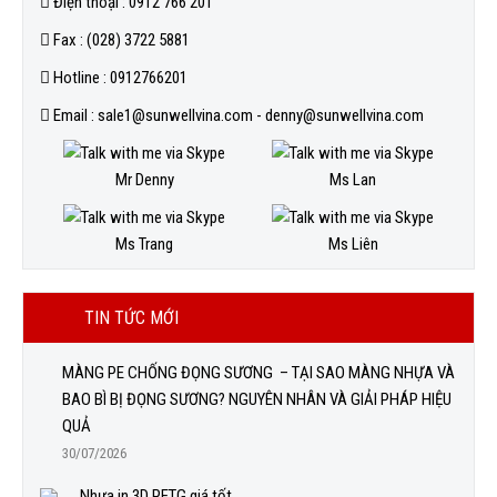
Điện thoại : 0912 766 201
Fax : (028) 3722 5881
Hotline : 0912766201
Email : sale1@sunwellvina.com - denny@sunwellvina.com
Mr Denny
Ms Lan
Ms Trang
Ms Liên
TIN TỨC MỚI
MÀNG PE CHỐNG ĐỌNG SƯƠNG – TẠI SAO MÀNG NHỰA VÀ
BAO BÌ BỊ ĐỌNG SƯƠNG? NGUYÊN NHÂN VÀ GIẢI PHÁP HIỆU
QUẢ
30/07/2026
Nhựa in 3D PETG giá tốt