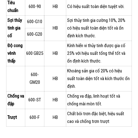
Tiêu
600-90
HB
Có hiệu suất toàn diện tuyệt vời.
chuẩn
Sợi thủy
Sợi thủy tinh gia cường 10%, 20%
600-G10
tinh gia
HB
có hiệu suất toàn diện tốt và ổn
600-G20
cố
định kích thước.
Độ cong
Kính hiển vi thủy tinh được gia cố
vênh
600 GB25
HB
25% với hiệu suất tổng thể tốt và
thấp
ổn định kích thước.
Khoáng sản gia cố 20% có hiệu
600-
HB
suất toàn diện tốt và kích thước ổn
GM20
định.
Chống va
Chống va đập, linh hoạt tốt và
600-ST
HB
đập
chống mài mòn tốt.
Chất bôi trơn đặc biệt, hiệu suất
Trượt
600-F
HB
cao và chống trơn trượt