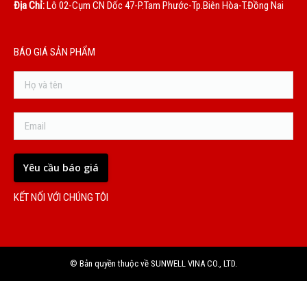
Địa Chỉ:
Lô 02-Cụm CN Dốc 47-P.Tam Phước-Tp.Biên Hòa-T.Đồng Nai
BÁO GIÁ SẢN PHẨM
KẾT NỐI VỚI CHÚNG TÔI
© Bản quyền thuộc về SUNWELL VINA CO., LTD.