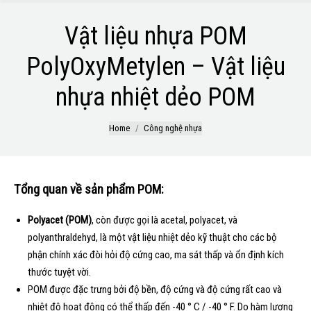
Vật liệu nhựa POM
PolyOxyMetylen – Vật liệu
nhựa nhiệt dẻo POM
You are here:
Home
Công nghệ nhựa
Tổng quan về sản phẩm POM:
Polyacet (POM)
, còn được gọi là acetal, polyacet, và
polyanthraldehyd, là một vật liệu nhiệt dẻo kỹ thuật cho các bộ
phận chính xác đòi hỏi độ cứng cao, ma sát thấp và ổn định kích
thước tuyệt vời.
POM được đặc trưng bởi độ bền, độ cứng và độ cứng rất cao và
nhiệt độ hoạt động có thể thấp đến -40 ° C / -40 ° F. Do hàm lượng