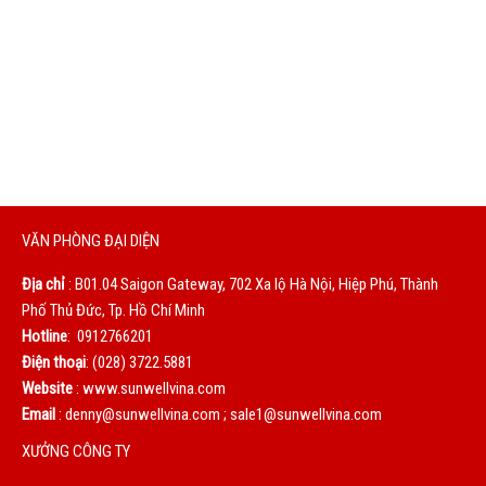
DỊCH VỤ TỐT
Chúng tôi sẽ phục vụ bạn bằng cả trái tim. Sự hài lòng của
bạn là động lực to lớn giúp chúng tôi không ngừng hoàn
thiện mỗi ngày.
VĂN PHÒNG ĐẠI DIỆN
Địa chỉ
: B01.04 Saigon Gateway, 702 Xa lộ Hà Nội, Hiệp Phú, Thành
Phố Thủ Đức, Tp. Hồ Chí Minh
Hotline
: 0912766201
Điện thoại
: (028) 3722.5881
Website
: www.sunwellvina.com
Email
: denny@sunwellvina.com ; sale1@sunwellvina.com
XƯỞNG CÔNG TY