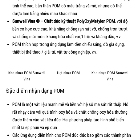
tinh thể cao, bản thân POM có màu trắng và mờ, nhưng có thể
được làm bằng nhiều màu khác nhau.
Sunwell Vina ® – Chất dẻo kỹ thuật PolyOxyMetylen POM
, với độ
bền cơ học cực cao, khả năng chống rạn nứt vỡ, chống trơn trượt
và chống mài mòn, kháng hóa chất vượt trội và kháng dầu, v.v.
POM thích hợp trong ứng dụng làm đèn chiếu sáng, đồ gia dụng,
thiết bị thể thao / giải trí, vật tư công nghiệp, v.v.
Kho nhựa POM Sunwell
Hạt nhựa POM
Kho nhựa POM Sunwell
Vina
Vina
Đặc điểm nhận dạng POM
POM là một vật liệu mạnh mẽ và bền với hệ số ma sát rất thấp. Nó
rất nhạy cảm với quá trình oxy hóa và chất chống oxy hóa thường
được thêm vào vật liệu đúc. Hai phương pháp tạo hình phổ biến
nhất là ép phun và ép đùn.
Các ứng dụng điển hình cho POM đúc đúc bao gồm các thành phần