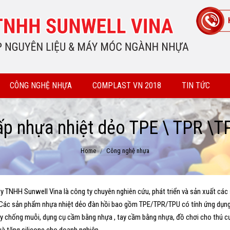
CÔNG NGHỆ NHỰA
COMPLAST VN 2018
TIN TỨC
p nhựa nhiệt dẻo TPE \ TPR \T
Home
Công nghệ nhựa
y TNHH Sunwell Vina là công ty chuyên nghiên cứu, phát triển và sản xuất các
Các sản phẩm nhựa nhiệt dẻo đàn hồi bao gồm TPE/TPR/TPU có tính ứng dụng 
y chống muỗi, dụng cụ cầm bằng nhựa , tay cầm bằng nhựa, đồ chơi cho thú c