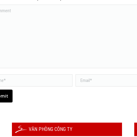
ent
*
Email *
bmit
VĂN PHÒNG CÔNG TY