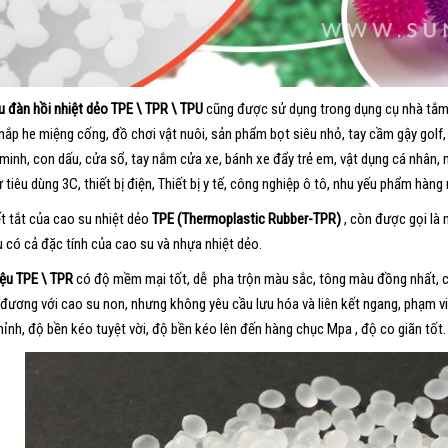
ệu đàn hồi nhiệt dẻo TPE \ TPR \ TPU
cũng được sử dụng trong dụng cụ nhà tắm, 
 nắp he miệng cống, đồ chơi vật nuôi, sản phẩm bọt siêu nhỏ, tay cầm gậy golf
minh, con dấu, cửa sổ, tay nắm cửa xe, bánh xe đẩy trẻ em, vật dụng cá nhân,
ử tiêu dùng 3C, thiết bị điện, Thiết bị y tế, công nghiệp ô tô, nhu yếu phẩm hà
ết tắt của cao su nhiệt dẻo
TPE (Thermoplastic Rubber-TPR)
, còn được gọi là 
ệu có cả đặc tính của cao su và nhựa nhiệt dẻo.
iệu TPE \ TPR
có độ mềm mại tốt, dễ pha trộn màu sắc, tông màu đồng nhất, cu
đương với cao su non, nhưng không yêu cầu lưu hóa và liên kết ngang, phạm 
hỉnh, độ bền kéo tuyệt vời, độ bền kéo lên đến hàng chục Mpa , độ co giãn tốt.