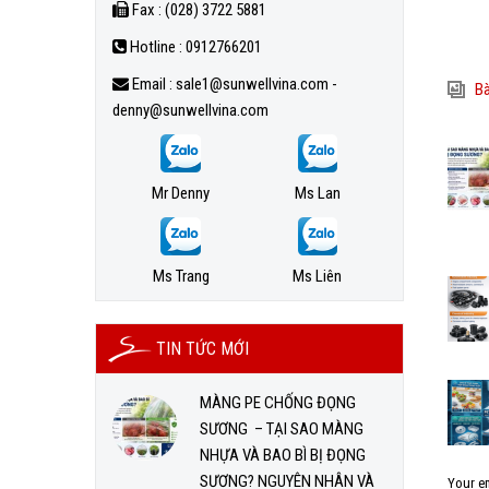
Fax : (028) 3722 5881
Hotline : 0912766201
Email : sale1@sunwellvina.com -
Bà
denny@sunwellvina.com
Mr Denny
Ms Lan
Ms Trang
Ms Liên
TIN TỨC MỚI
MÀNG PE CHỐNG ĐỌNG
SƯƠNG – TẠI SAO MÀNG
NHỰA VÀ BAO BÌ BỊ ĐỌNG
SƯƠNG? NGUYÊN NHÂN VÀ
Your em