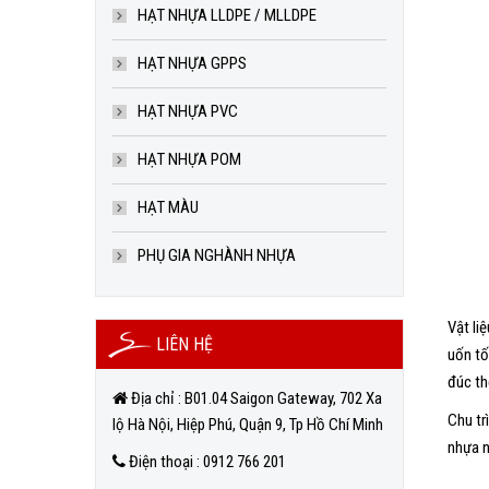
HẠT NHỰA LLDPE / MLLDPE
HẠT NHỰA GPPS
HẠT NHỰA PVC
HẠT NHỰA POM
HẠT MÀU
PHỤ GIA NGHÀNH NHỰA
Vật li
LIÊN HỆ
uốn tố
đúc thổ
Địa chỉ : B01.04 Saigon Gateway, 702 Xa
Chu tr
lộ Hà Nội, Hiệp Phú, Quận 9, Tp Hồ Chí Minh
nhựa n
Điện thoại : 0912 766 201