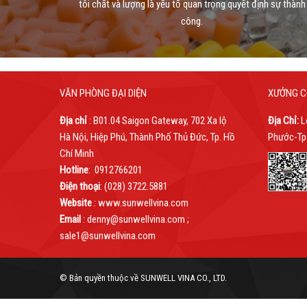
tôi chất và lượng là yếu tố quan trọng quyết định sự thành
công.
VĂN PHÒNG ĐẠI DIỆN
XƯỞNG C
Địa chỉ
: B01.04 Saigon Gateway, 702 Xa lộ
Địa Chỉ:
L
Hà Nội, Hiệp Phú, Thành Phố Thủ Đức, Tp. Hồ
Phước-Tp.
Chí Minh
Hotline
: 0912766201
Điện thoại
: (028) 3722.5881
Website
: www.sunwellvina.com
Email
: denny@sunwellvina.com ;
sale1@sunwellvina.com
© Bản quyền thuộc về SUNWELL VINA CO., LTD.