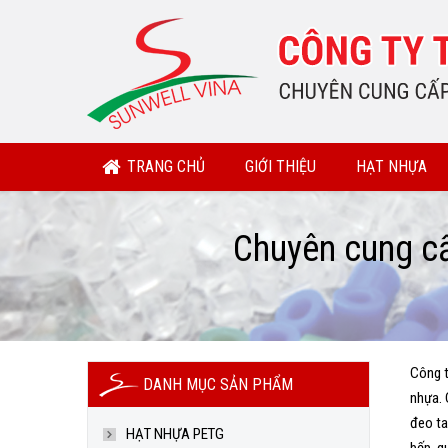
TRANG CHỦ
GIỚI THIỆU
HẠT NHỰA
Chuyên cung cấ
You are here:
Công t
DANH MỤC SẢN PHẨM
nhựa. 
đeo ta
HẠT NHỰA PETG