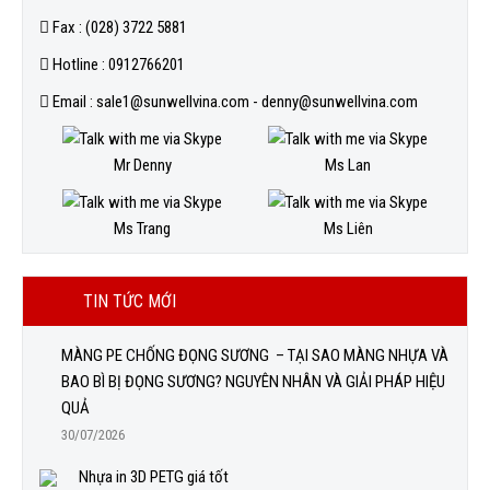
Fax : (028) 3722 5881
Hotline : 0912766201
Email : sale1@sunwellvina.com - denny@sunwellvina.com
Mr Denny
Ms Lan
Ms Trang
Ms Liên
TIN TỨC MỚI
MÀNG PE CHỐNG ĐỌNG SƯƠNG – TẠI SAO MÀNG NHỰA VÀ
BAO BÌ BỊ ĐỌNG SƯƠNG? NGUYÊN NHÂN VÀ GIẢI PHÁP HIỆU
QUẢ
30/07/2026
Nhựa in 3D PETG giá tốt