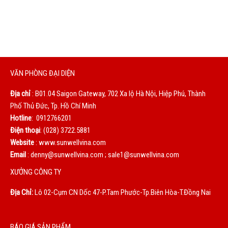
bạn là động lực to lớn giúp chúng tôi không ngừng hoàn
thiện mỗi ngày.
VĂN PHÒNG ĐẠI DIỆN
Địa chỉ
: B01.04 Saigon Gateway, 702 Xa lộ Hà Nội, Hiệp Phú, Thành
Phố Thủ Đức, Tp. Hồ Chí Minh
Hotline
: 0912766201
Điện thoại
: (028) 3722.5881
Website
: www.sunwellvina.com
Email
: denny@sunwellvina.com ; sale1@sunwellvina.com
XƯỞNG CÔNG TY
Địa Chỉ:
Lô 02-Cụm CN Dốc 47-P.Tam Phước-Tp.Biên Hòa-T.Đồng Nai
BÁO GIÁ SẢN PHẨM