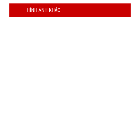
HÌNH ẢNH KHÁC
SẢN PHẨM CHẤT LƯỢNG