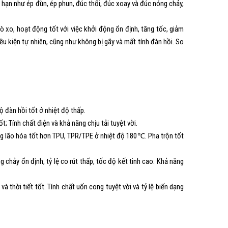
 hạn như ép đùn, ép phun, đúc thổi, đúc xoay và đúc nóng chảy,
ò xo, hoạt động tốt với việc khởi động ổn định, tăng tốc, giảm
iều kiện tự nhiên, cũng như không bị gãy và mất tính đàn hồi. So
 đàn hồi tốt ở nhiệt độ thấp.
 Tính chất điện và khả năng chịu tải tuyệt vời.
ng lão hóa tốt hơn TPU, TPR/TPE ở nhiệt độ 180℃. Pha trộn tốt
chảy ổn định, tỷ lệ co rút thấp, tốc độ kết tinh cao. Khả năng
à thời tiết tốt. Tính chất uốn cong tuyệt vời và tỷ lệ biến dạng