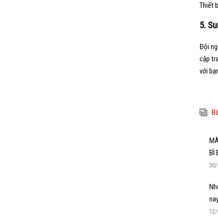
Thiết b
5. Su
Đội ng
cập tr
với bạ
Bà
MÀ
BÌ
30/
Nhự
na
12/