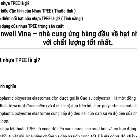
 nhựa TPEE là gì?
 hiểu đặc tính của Nhựa TPEE ( Thuộc tính )
 điểm nổi bật của nhựa TPEE là gì? ( Tính năng )
g dụng của nhựa TPEE trong sản xuất
nwell Vina – nhà cung ứng hàng đầu về hạt 
với chất lượng tốt nhất.
ạt nhựa
TPEE
là gì?
ịnh nghĩa
plastic ployester elastomer, còn được gọi là Cao su polyester – là một đồng
thalate và một đoạn mềm (vô định hình) dựa trên hóa học polyester aliphatic 
plastic polyester elastomer cung cấp độ dẻo dai của cao su và độ bền của nhựa
i hơn.
 nhựa kỹ thuật, TPEE có cùng độ bền cao nhưng linh hoạt hơn và cơ học động 
 hồi tuyệt vời, khả năng chống va đập và uốn cong tốt. Dễ gia công, độ chảy ch