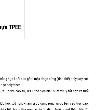
nhựa TPEE
 trùng hợp khối bao gồm một đoạn cứng (tinh thể) polybutylene
hoặc polyether.
. So với cao su, TPEE thể hiện hiệu suất xử lý tốt hơn và tuổi
lực học tốt hơn. Phạm vi độ cứng rộng và độ bền cấu trúc cao.
ảy tốt, trạng thái nóng chảy ổn định, tỷ lệ co rút thấp, tốc độ