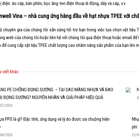
ị điện: áo cáp, bàn phím, bọc ăng-ten điện thoại di động, dây và cáp, v.v.
nwell Vina – nhà cung ứng hàng đầu về hạt nhựa TPEE với chất
ũ chuyên gia của chúng tôi sẵn sàng hỗ trợ bạn trong việc lựa chọn vật liệu 
ang web của chúng tôi hoặc liên hệ với chúng tôi qua điện thoại hoặc email 
n để cung cấp vật liệu TPEE chất lượng cao nhằm nâng sản phẩm của bạn lên m
i viết khác
NG PE CHỐNG ĐỌNG SƯƠNG – TẠI SAO MÀNG NHỰA VÀ BAO
N
 BỊ ĐỌNG SƯƠNG? NGUYÊN NHÂN VÀ GIẢI PHÁP HIỆU QUẢ
0
07/2026
a PPS là gì? Đặc tính, ứng dụng và lý do được ưa chuộng hiện
Nhựa
y
phí
04/2026
12/