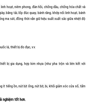
 linh hoạt, niêm phong, đàn hồi, chống dầu, chống hóa chất và
iày; băng tải; lốp đúc quay; bánh răng; khớp nối linh hoạt; bánh
hống ma sát, đồng thời vẫn giữ hiệu suất xuất sắc giữa nhiệt độ
c lá, thiết bị đo đạc, v.v.
 thiết bị gia dụng, hợp kim nhựa (như pha trộn và liên kết với
ít tiếng ồn, nút bịt ống, nút bịt, bi, khối giảm xóc cửa sổ, tấm
i nghiệm tốt hơn.