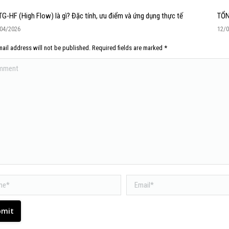
G-HF (High Flow) là gì? Đặc tính, ưu điểm và ứng dụng thực tế
TỔN
04/2026
12/
ail address will not be published. Required fields are marked
*
ent
*
Email *
bmit