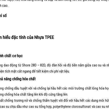
nh cao.
hỉ số
m hiểu đặc tính của Nhựa TPEE
ính chất cơ học
g dao động từ Shore 28D – 82D, độ đàn hồi và độ bền nằm giữa cao su và nhự
iện tích mặt cắt ngang để tiết kiệm chi phí vật liệu.
Khả năng chống hóa chất
ng chống dầu tuyệt vời và chống lại hầu hết các môi trường chất lỏng hóa học
ng chống hóa chất tăng lên khi độ cứng tăng lên.
hất chống trương nở và chống thấm tuyệt vời đối với hầu hết các dung môi hữu 
cao su chịu dầu như cao su tổng hợp, polyethylene clorosulfonat và cao su n