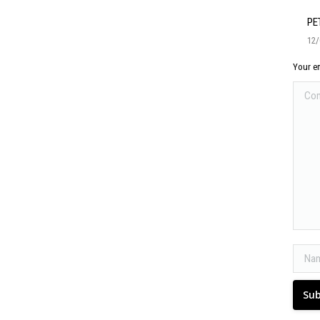
PET
12/
Your em
Comm
Name 
Su