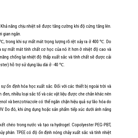
 Khả năng chịu nhiệt sẽ được tăng cường khi độ cứng tăng lên.
i gian ngắn.
℃, trong khi sự mất mát trọng lượng rõ rệt xảy ra ở 400 ℃. Do
à sự mất mát tính chất cơ học của nó ít hơn ở nhiệt độ cao và
năng chống lại nhiệt độ thấp xuất sắc và tính chất sẽ được cải
ster) hỗ trợ sử dụng lâu dài ở -40 ℃.
sự ổn định hóa học xuất sắc. Đối với các thiết bị ngoài trời và
 đen, nhiều loại sắc tố và các vật liệu được che chắn khác nên
nol và benzotriazole có thể ngăn chặn hiệu quả sự lão hóa do
UV. Do đó, khi ứng dụng hoặc sản phẩm tiếp xúc dưới ánh nắng
kết chéo trong nước và tạo ra hydrogel. Copolyester PEG-PBT,
thủy phân. TPEE có độ ổn định nóng chảy xuất sắc và tính nhiệt