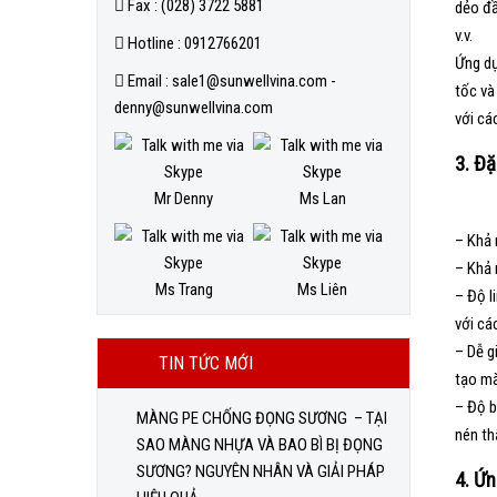
Fax : (028) 3722 5881
dẻo đầ
v.v.
Hotline : 0912766201
Ứng dụ
Email : sale1@sunwellvina.com -
tốc và
denny@sunwellvina.com
với cá
3. Đặ
Mr Denny
Ms Lan
– Khả 
– Khả 
Ms Trang
Ms Liên
– Độ l
với cá
– Dễ g
TIN TỨC MỚI
tạo mà
– Độ b
MÀNG PE CHỐNG ĐỌNG SƯƠNG – TẠI
nén th
SAO MÀNG NHỰA VÀ BAO BÌ BỊ ĐỌNG
SƯƠNG? NGUYÊN NHÂN VÀ GIẢI PHÁP
4. Ứ