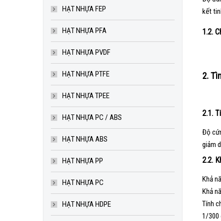
HẠT NHỰA FEP
kết ti
HẠT NHỰA PFA
1.2. C
HẠT NHỰA PVDF
HẠT NHỰA PTFE
2. Tì
HẠT NHỰA TPEE
2.1. T
HẠT NHỰA PC / ABS
Độ cứn
HẠT NHỰA ABS
giảm d
2.2. 
HẠT NHỰA PP
Khả nă
HẠT NHỰA PC
Khả nă
Tính c
HẠT NHỰA HDPE
1/300 