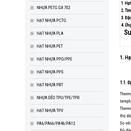
1. Hạt
NHỰA PETG GX 702
2. Tìm
3. Đặc
HẠT NHỰA PCTG
4. Ứn
Su
HẠT NHỰA PLA
HẠT NHỰA PET
1. H
HẠT NHỰA PPO/PPE
HẠT NHỰA PPS
1.1. Đ
HẠT NHỰA PBT
Thermo
NHỰA DẺO TPU/TPE/TPR
tereph
Thermo
HẠT NHỰA TPV
thọ dà
So với
PA6/PA66/PA46/PA12
Độ đàn