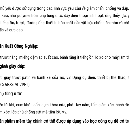
hủ yếu được sử dụng trong các lĩnh vực yêu cầu về giảm chấn, chống va đập,
 kéo, như polymer hóa; phụ tùng ô tô; dây điện thoại linh hoạt; ống thủy lực; g
t tiếng ồn; trượt; đường ống thiết bị hóa chất cần vật liệu chống ăn mòn và c
ấp và cực cao.
Sản Xuất Công Nghiệp:
trượt nâng, miếng đệm áp suất cao, bánh răng ít tiếng ồn, lò xo cho máy làm thuố
gành giày dép:
t, giày trượt patin và bánh xe của nó, v.v. Dụng cụ điện, thiết bị thể thao,
C/ABS/PBT/PET)
hụ tùng ô tô:
ện túi khí, cụm khóa cốp, cụm khóa cửa, phớt tay nắm, tấm giảm xóc, bánh răng 
ảm xóc, lớp phủ chống sứt mẻ tấm lót, v.v.
Sản phẩm mềm tùy chỉnh có thể được áp dụng vào bọc công cụ để có trả