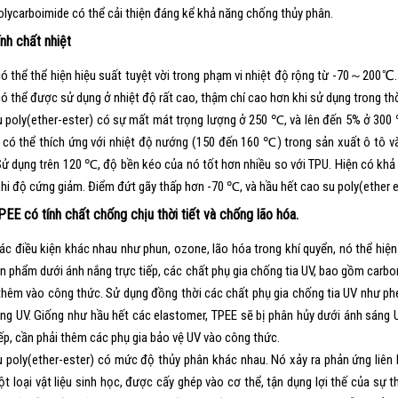
olycarboimide có thể cải thiện đáng kể khả năng chống thủy phân.
ính chất nhiệt
ó thể thể hiện hiệu suất tuyệt vời trong phạm vi nhiệt độ rộng từ -70～200℃.
ó thể được sử dụng ở nhiệt độ rất cao, thậm chí cao hơn khi sử dụng trong thờ
 poly(ether-ester) có sự mất mát trọng lượng ở 250 ℃, và lên đến 5% ở 300 
 có thể thích ứng với nhiệt độ nướng (150 đến 160 ℃) trong sản xuất ô tô v
Sử dụng trên 120 ℃, độ bền kéo của nó tốt hơn nhiều so với TPU. Hiện có khả 
khi độ cứng giảm. Điểm đứt gãy thấp hơn -70 ℃, và hầu hết cao su poly(ether e
PEE có tính chất chống chịu thời tiết và chống lão hóa.
ác điều kiện khác nhau như phun, ozone, lão hóa trong khí quyển, nó thể hiện 
n phẩm dưới ánh nắng trực tiếp, các chất phụ gia chống tia UV, bao gồm carbon
hêm vào công thức. Sử dụng đồng thời các chất phụ gia chống tia UV như phe
ng UV. Giống như hầu hết các elastomer, TPEE sẽ bị phân hủy dưới ánh sáng 
iếp, cần phải thêm các phụ gia bảo vệ UV vào công thức.
 poly(ether-ester) có mức độ thủy phân khác nhau. Nó xảy ra phản ứng liên 
t loại vật liệu sinh học, được cấy ghép vào cơ thể, tận dụng lợi thế của sự 