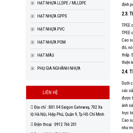
HẠT NHỰA LLDPE / MLLDPE
định p
2.3. T
HẠT NHỰA GPPS
TPEE c
HẠT NHỰA PVC
TPEE c
Cao su
HẠT NHỰA POM
đó, nó
thấp. 
HẠT MÀU
thiện 
PHỤ GIA NGHÀNH NHỰA
2.4. T
Dưới c
các sả
LIÊN HỆ
được t
ánh sá
Địa chỉ : B01.04 Saigon Gateway, 702 Xa
trực t
lộ Hà Nội, Hiệp Phú, Quận 9, Tp Hồ Chí Minh
Cao su
Điện thoại : 0912 766 201
như mộ