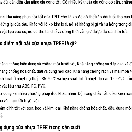
y đủ, dẫn đến khả năng gia công tốt. Có nhiều kỹ thuật gia công có sẵn, chẳng
ng khả năng phục hồi tốt của TPEE vào lò xo để có thể kéo dài tuổi thọ của l
 dừng lại của tàu. Khác với lò xo kim loại, nó sẽ không bị gỉ và hư hỏng trong đ
c vật liệu cao su, nó có thể tái chế và đồng thời vẫn giữ được độ đàn hồi tốt.
c điểm nổi bật của nhựa TPEE là gì?
năng chống biến dạng và chống mỏi tuyệt vời; Khả năng chống va đập cao và độ
năng chống hóa chất, dầu và dung môi cao; Khả năng chống rách và mài mòn tốt;
inh hoạt ở nhiệt độ thấp -35-50℃ và hiệu suất tốt ở nhiệt độ cao 160℃; Chố
c vật liệu như ABS, PC, PVC.
ia công và nhiều phương pháp đúc khác nhau. Độ nóng chảy tốt, điều kiện nóng 
u và phục hồi tuyệt vời.
ám dính tốt với sơn, keo và kim loại. Khả năng chống hóa chất, dầu, dung môi v
ấp.
ng dụng của nhựa TPEE trong sản xuất