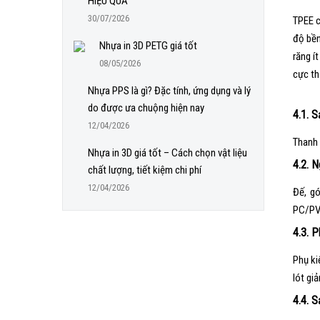
HIỆU QUẢ
30/07/2026
TPEE c
độ bền
Nhựa in 3D PETG giá tốt
răng í
08/05/2026
cực th
Nhựa PPS là gì? Đặc tính, ứng dụng và lý
do được ưa chuộng hiện nay
4.1. 
12/04/2026
Thanh 
Nhựa in 3D giá tốt – Cách chọn vật liệu
4.2. N
chất lượng, tiết kiệm chi phí
12/04/2026
Đế, gó
PC/PV
4.3. P
Phụ ki
lót gi
4.4. 