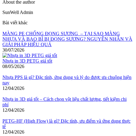
About the author
SunWell Admin
Bài viết khác
MÀNG PE CHỐNG ĐỌNG SƯƠNG – TẠI SAO MÀNG
NHỰA VÀ BAO BÌ BỊ ĐỌNG SƯƠNG? NGUYÊN NHÂN VÀ
GIẢI PHÁP HIỆU QUẢ
30/07/2026
Nhựa in 3D PETG giá tốt
08/05/2026
Nhựa PPS là gì? Đặc tính, ứng dụng và lý do được ưa chuộng hiện
nay
12/04/2026
Nhựa in 3D giá tốt – Cách chọn vật liệu chất lượng, tiết kiệm chi
phí
12/04/2026
PETG-HF (High Flow) là gì? Đặc tính, ưu điểm và ứng dụng thực
tế
12/04/2026