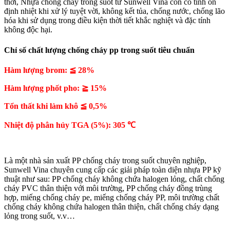
thời, Nhựa chống cháy trong suốt từ Sunwell Vina còn có tính ổn
định nhiệt khi xử lý tuyệt vời, không kết tủa, chống nước, chống lão
hóa khi sử dụng trong điều kiện thời tiết khắc nghiệt và đặc tính
không độc hại.
Chỉ số chất lượng chống cháy pp trong suốt tiêu chuẩn
Hàm lượng brom: ≦ 28%
Hàm lượng phốt pho: ≧ 15%
Tổn thất khi làm khô ≦ 0,5%
Nhiệt độ phân hủy TGA (5%): 305 ℃
Là một nhà sản xuất PP chống cháy trong suốt chuyên nghiệp,
Sunwell Vina chuyên cung cấp các giải pháp toàn diện nhựa PP kỹ
thuật như sau: PP chống cháy không chứa halogen lỏng, chất chống
cháy PVC thân thiện với môi trường, PP chống cháy đồng trùng
hợp, miếng chống cháy pe, miếng chống cháy PP, môi trường chất
chống cháy không chứa halogen thân thiện, chất chống cháy dạng
lỏng trong suốt, v.v…