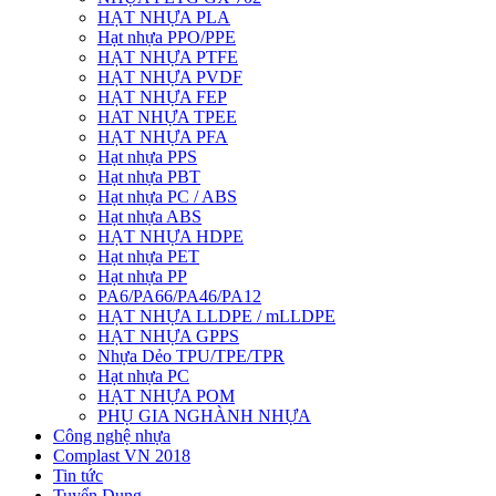
HẠT NHỰA PLA
Hạt nhựa PPO/PPE
HẠT NHỰA PTFE
HẠT NHỰA PVDF
HẠT NHỰA FEP
HAT NHỰA TPEE
HẠT NHỰA PFA
Hạt nhựa PPS
Hạt nhựa PBT
Hạt nhựa PC / ABS
Hạt nhựa ABS
HẠT NHỰA HDPE
Hạt nhựa PET
Hạt nhựa PP
PA6/PA66/PA46/PA12
HẠT NHỰA LLDPE / mLLDPE
HẠT NHỰA GPPS
Nhựa Dẻo TPU/TPE/TPR
Hạt nhựa PC
HẠT NHỰA POM
PHỤ GIA NGHÀNH NHỰA
Công nghệ nhựa
Complast VN 2018
Tin tức
Tuyển Dụng