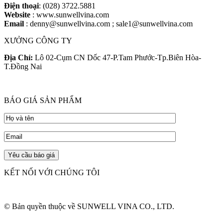
Điện thoại
: (028) 3722.5881
Website
: www.sunwellvina.com
Email
: denny@sunwellvina.com ; sale1@sunwellvina.com
XƯỞNG CÔNG TY
Địa Chỉ:
Lô 02-Cụm CN Dốc 47-P.Tam Phước-Tp.Biên Hòa-
T.Đồng Nai
BÁO GIÁ SẢN PHẨM
KẾT NỐI VỚI CHÚNG TÔI
© Bản quyền thuộc về SUNWELL VINA CO., LTD.