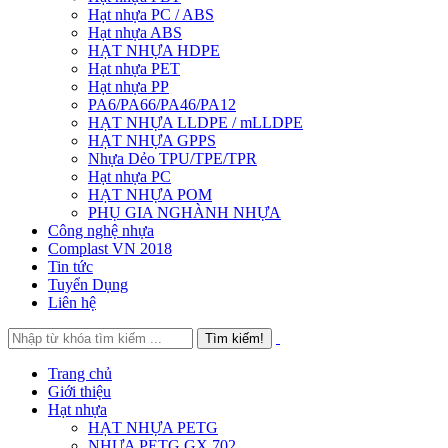
Hạt nhựa PC / ABS
Hạt nhựa ABS
HẠT NHỰA HDPE
Hạt nhựa PET
Hạt nhựa PP
PA6/PA66/PA46/PA12
HẠT NHỰA LLDPE / mLLDPE
HẠT NHỰA GPPS
Nhựa Dẻo TPU/TPE/TPR
Hạt nhựa PC
HẠT NHỰA POM
PHỤ GIA NGHÀNH NHỰA
Công nghệ nhựa
Complast VN 2018
Tin tức
Tuyển Dụng
Liên hệ
Trang chủ
Giới thiệu
Hạt nhựa
HẠT NHỰA PETG
NHỰA PETG GX 702