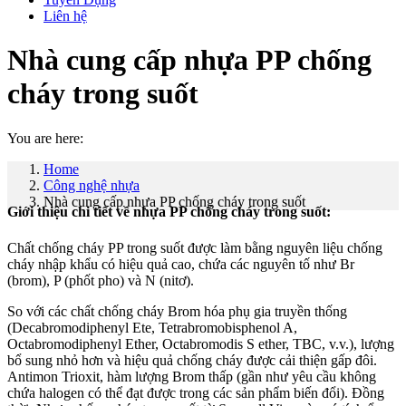
Liên hệ
Nhà cung cấp nhựa PP chống
cháy trong suốt
You are here:
Home
Công nghệ nhựa
Nhà cung cấp nhựa PP chống cháy trong suốt
Giới thiệu chi tiết về nhựa PP chống cháy trong suốt:
Chất chống cháy PP trong suốt được làm bằng nguyên liệu chống
cháy nhập khẩu có hiệu quả cao, chứa các nguyên tố như Br
(brom), P (phốt pho) và N (nitơ).
So với các chất chống cháy Brom hóa phụ gia truyền thống
(Decabromodiphenyl Ete, Tetrabromobisphenol A,
Octabromodiphenyl Ether, Octabromodis S ether, TBC, v.v.), lượng
bổ sung nhỏ hơn và hiệu quả chống cháy được cải thiện gấp đôi.
Antimon Trioxit, hàm lượng Brom thấp (gần như yêu cầu không
chứa halogen có thể đạt được trong các sản phẩm biến đổi). Đồng