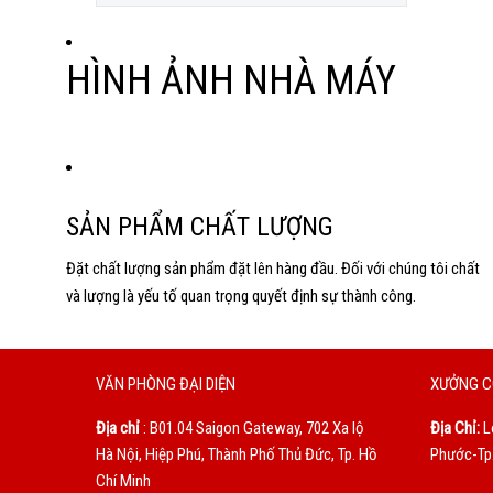
HÌNH ẢNH NHÀ MÁY
SẢN PHẨM CHẤT LƯỢNG
Đặt chất lượng sản phẩm đặt lên hàng đầu. Đối với chúng tôi chất
và lượng là yếu tố quan trọng quyết định sự thành công.
VĂN PHÒNG ĐẠI DIỆN
XƯỞNG C
Địa chỉ
: B01.04 Saigon Gateway, 702 Xa lộ
Địa Chỉ:
L
Hà Nội, Hiệp Phú, Thành Phố Thủ Đức, Tp. Hồ
Phước-Tp.
Chí Minh