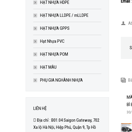
Email
:
HẠT NHỰA HDPE
HẠT NHỰA LLDPE / mLLDPE
Ab
HẠT NHỰA GPPS
Hạt Nhựa PVC
S
HẠT NHỰA POM
HẠT MÀU
PHỤ GIA NGHÀNH NHỰA
Bà
MÀ
BÌ
LIÊN HỆ
30/
Địa chỉ : B01.04 Saigon Gateway, 702
Xa lộ Hà Nội, Hiệp Phú, Quận 9, Tp Hồ