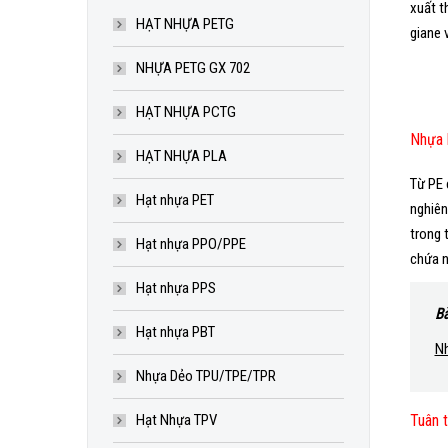
xuất t
HẠT NHỰA PETG
giane v
NHỰA PETG GX 702
HẠT NHỰA PCTG
Nhựa 
HẠT NHỰA PLA
Từ PE 
Hạt nhựa PET
nghiên
trong 
Hạt nhựa PPO/PPE
chứa n
Hạt nhựa PPS
Bà
Hạt nhựa PBT
Nh
Nhựa Dẻo TPU/TPE/TPR
Hạt Nhựa TPV
Tuân t