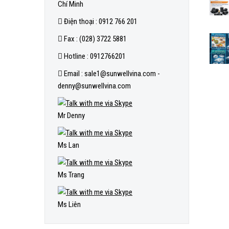
Chí Minh
Điện thoại : 0912 766 201
Fax : (028) 3722 5881
Hotline : 0912766201
Email : sale1@sunwellvina.com -
denny@sunwellvina.com
Mr Denny
Ms Lan
Ms Trang
Ms Liên