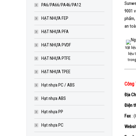
Sunwel
PA6/PA66/PA46/PA12
9001 v
HẠT NHỰA FEP
phẩm, 
an toà
HẠT NHỰA PFA
HẠT NHỰA PVDF
Vật li
liệu 
HẠT NHỰA PTFE
trong
HẠT NHỰA TPEE
Công 
Hạt nhựa PC / ABS
Địa Ch
Hạt nhựa ABS
Điện t
Hạt nhựa PP
Fax
: 
Hạt nhựa PC
Websi