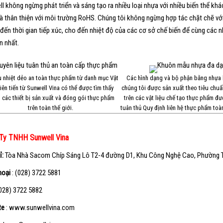
l không ngừng phát triển và sáng tạo ra nhiều loại nhựa với nhiều biến thể khá
à thân thiện với môi trường RoHS. Chúng tôi không ngừng hợp tác chặt chẽ vớ
đến thời gian tiếp xúc, cho đến nhiệt độ của các cơ sở chế biến để cùng cá
n nhất.
ệu nhiệt dẻo an toàn thực phẩm từ danh mục Vật
Các hình dạng và bộ phận bằng nhựa 
tiên tiến từ Sunwell Vina có thể được tìm thấy
chúng tôi được sản xuất theo tiêu chu
 các thiết bị sản xuất và đóng gói thực phẩm
trên các vật liệu chế tạo thực phẩm đ
trên toàn thế giới.
tuân thủ Quy định liên hệ thực phẩm toà
Ty TNHH Sunwell Vina
ỉ:
Tòa Nhà Sacom Chíp Sáng
Lô T2-4 đường D1, Khu Công Nghệ Cao, Phường Tâ
hoại
: (028) 3722 5881
(028) 3722 5882
te
: www.sunwellvina.com