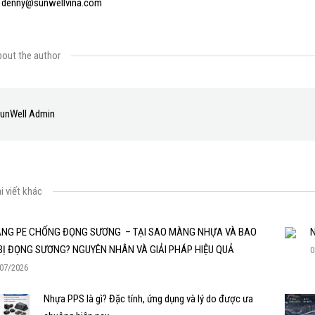
 denny@sunwellvina.com
out the author
unWell Admin
i viết khác
NG PE CHỐNG ĐỌNG SƯƠNG – TẠI SAO MÀNG NHỰA VÀ BAO
N
 BỊ ĐỌNG SƯƠNG? NGUYÊN NHÂN VÀ GIẢI PHÁP HIỆU QUẢ
0
07/2026
Nhựa PPS là gì? Đặc tính, ứng dụng và lý do được ưa