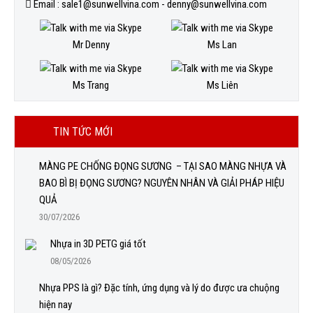
Email : sale1@sunwellvina.com - denny@sunwellvina.com
Mr Denny
Ms Lan
Ms Trang
Ms Liên
TIN TỨC MỚI
MÀNG PE CHỐNG ĐỌNG SƯƠNG – TẠI SAO MÀNG NHỰA VÀ
BAO BÌ BỊ ĐỌNG SƯƠNG? NGUYÊN NHÂN VÀ GIẢI PHÁP HIỆU
QUẢ
30/07/2026
Nhựa in 3D PETG giá tốt
08/05/2026
Nhựa PPS là gì? Đặc tính, ứng dụng và lý do được ưa chuộng
hiện nay