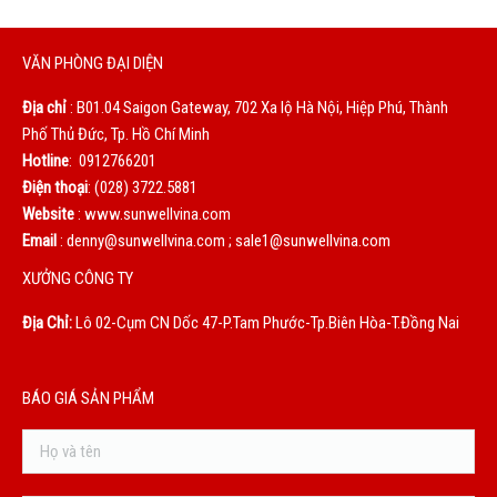
VĂN PHÒNG ĐẠI DIỆN
Địa chỉ
: B01.04 Saigon Gateway, 702 Xa lộ Hà Nội, Hiệp Phú, Thành
Phố Thủ Đức, Tp. Hồ Chí Minh
Hotline
: 0912766201
Điện thoại
: (028) 3722.5881
Website
: www.sunwellvina.com
Email
: denny@sunwellvina.com ; sale1@sunwellvina.com
XƯỞNG CÔNG TY
Địa Chỉ:
Lô 02-Cụm CN Dốc 47-P.Tam Phước-Tp.Biên Hòa-T.Đồng Nai
BÁO GIÁ SẢN PHẨM