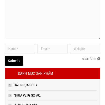
Name *
Email *
Website
clear form
Submit
DANH MỤC SẢN PHẨM
HẠT NHỰA PETG
NHỰA PETG GX 702