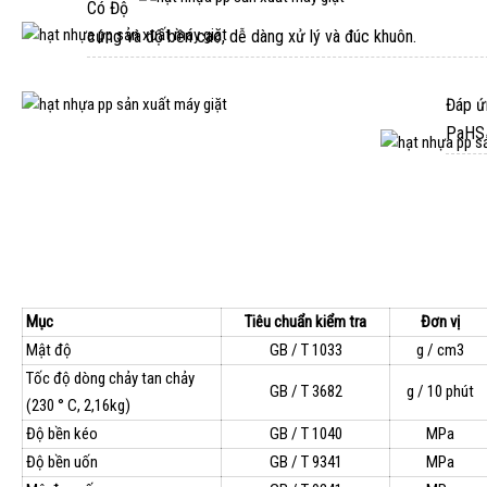
Có Độ
cứng và độ bền cao, dễ dàng xử lý và đúc khuôn.
Đáp ứ
PaHS 
THÔNG SỐ TIÊU BIỂU:
Mục
Tiêu chuẩn kiểm tra
Đơn vị
Mật độ
GB / T 1033
g / cm3
Tốc độ dòng chảy tan chảy
GB / T 3682
g / 10 phút
(230 ° C, 2,16kg)
Độ bền kéo
GB / T 1040
MPa
Độ bền uốn
GB / T 9341
MPa