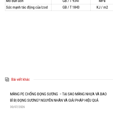
Mô đun uốn
GB / T 9341
MPa
Sức mạnh tác động của Izod
GB / T 1843
KJ / m2
LĨNH VỰC ỨNG DỤNG
Bài viết khác
MÀNG PE CHỐNG ĐỌNG SƯƠNG – TẠI SAO MÀNG NHỰA VÀ BAO
BÌ BỊ ĐỌNG SƯƠNG? NGUYÊN NHÂN VÀ GIẢI PHÁP HIỆU QUẢ
30/07/2026