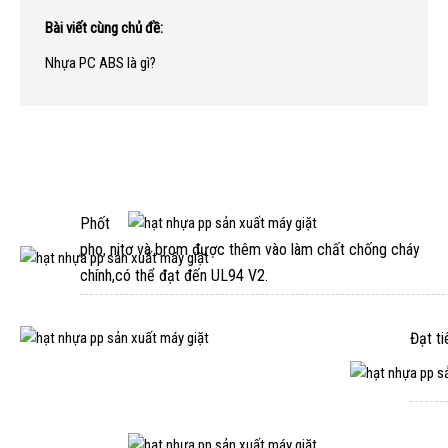
Bài viết cùng chủ đề:
Nhựa PC ABS là gì?
TÍNH NĂNG SẢN PHẨM
Phốt
pho, nitơ và brom được thêm vào làm chất chống cháy
chính,có thể đạt đến UL94 V2.
Đạt t