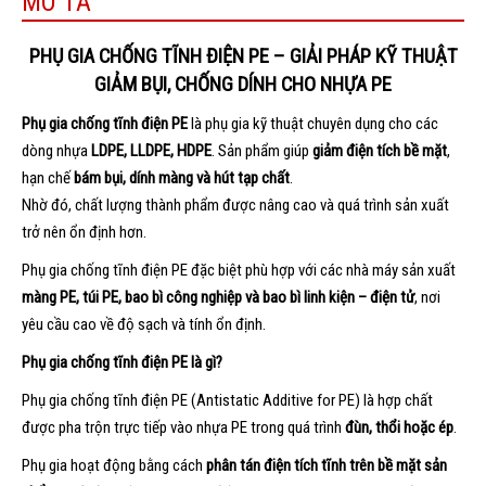
MÔ TẢ
PHỤ GIA CHỐNG TĨNH ĐIỆN PE – GIẢI PHÁP KỸ THUẬT
GIẢM BỤI, CHỐNG DÍNH CHO NHỰA PE
Phụ gia chống tĩnh điện PE
là phụ gia kỹ thuật chuyên dụng cho các
dòng nhựa
LDPE, LLDPE, HDPE
. Sản phẩm giúp
giảm điện tích bề mặt
,
hạn chế
bám bụi, dính màng và hút tạp chất
.
Nhờ đó, chất lượng thành phẩm được nâng cao và quá trình sản xuất
trở nên ổn định hơn.
Phụ gia chống tĩnh điện PE đặc biệt phù hợp với các nhà máy sản xuất
màng PE, túi PE, bao bì công nghiệp và bao bì linh kiện – điện tử
, nơi
yêu cầu cao về độ sạch và tính ổn định.
Phụ gia chống tĩnh điện PE là gì?
Phụ gia chống tĩnh điện PE (Antistatic Additive for PE) là hợp chất
được pha trộn trực tiếp vào nhựa PE trong quá trình
đùn, thổi hoặc ép
.
Phụ gia hoạt động bằng cách
phân tán điện tích tĩnh trên bề mặt sản