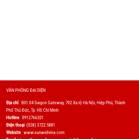
DỊCH VỤ TỐT
Chúng tôi sẽ phục vụ bạn bằng cả trái tim. Sự hài lòng của
bạn là động lực to lớn giúp chúng tôi không ngừng hoàn
thiện mỗi ngày.
VĂN PHÒNG ĐẠI DIỆN
Địa chỉ
: B01.04 Saigon Gateway, 702 Xa lộ Hà Nội, Hiệp Phú, Thành
Phố Thủ Đức, Tp. Hồ Chí Minh
Hotline
: 0912766201
Điện thoại
: (028) 3722.5881
Website
: www.sunwellvina.com