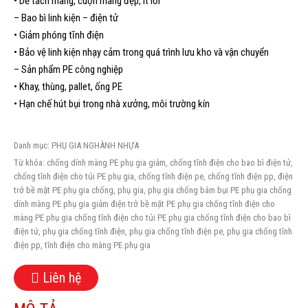
• Dễ tách màng, cuộn màng đẹp, ít lỗi
– Bao bì linh kiện – điện tử
• Giảm phóng tĩnh điện
• Bảo vệ linh kiện nhạy cảm trong quá trình lưu kho và vận chuyển
– Sản phẩm PE công nghiệp
• Khay, thùng, pallet, ống PE
• Hạn chế hút bụi trong nhà xưởng, môi trường kín
Danh mục:
PHỤ GIA NGHÀNH NHỰA
Từ khóa:
chống dính màng PE phụ gia giảm
,
chống tĩnh điện cho bao bì điện tử
,
chống tĩnh điện cho túi PE phụ gia
,
chống tĩnh điện pe
,
chống tĩnh điện pp
,
điện
trở bề mặt PE phụ gia chống
,
phụ gia
,
phụ gia chống bám bụi PE phụ gia chống
dính màng PE phụ gia giảm điện trở bề mặt PE phụ gia chống tĩnh điện cho
màng PE phụ gia chống tĩnh điện cho túi PE phụ gia chống tĩnh điện cho bao bì
điện tử
,
phụ gia chống tĩnh điện
,
phụ gia chống tĩnh điện pe
,
phụ gia chống tĩnh
điện pp
,
tĩnh điện cho màng PE phụ gia
Liên hệ