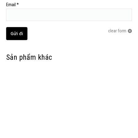
Email
*
clear form
Sản phẩm khác
Out of stock
PHỤ GIA CHỐNG ĐỌNG SƯƠNG CHO NHỰA LÀ GÌ? GIẢI PHÁP TĂNG
ĐỘ TRONG VÀ CHẤT LƯỢNG BAO BÌ
LIÊN HỆ
Out of stock
PHỤ GIA CHỐNG CHÁY CHO HẠT NHỰA PP
LIÊN HỆ