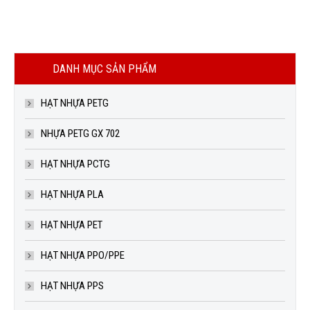
Out of stock
Out of stock
PHỤ GIA CHỐNG TĨNH ĐIỆN PP
PHỤ GIA TĂNG TRƠN CHO NHỰA
LIÊN HỆ
LIÊN HỆ
DANH MỤC SẢN PHẨM
HẠT NHỰA PETG
NHỰA PETG GX 702
HẠT NHỰA PCTG
HẠT NHỰA PLA
HẠT NHỰA PET
HẠT NHỰA PPO/PPE
HẠT NHỰA PPS