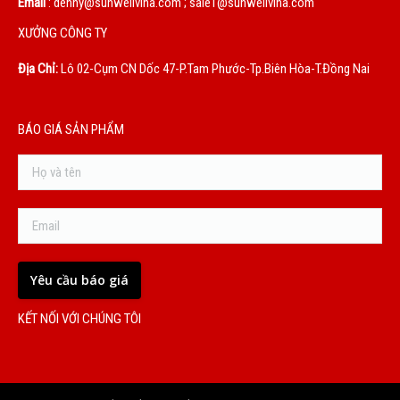
Email
: denny@sunwellvina.com ; sale1@sunwellvina.com
XƯỞNG CÔNG TY
Địa Chỉ:
Lô 02-Cụm CN Dốc 47-P.Tam Phước-Tp.Biên Hòa-T.Đồng Nai
BÁO GIÁ SẢN PHẨM
KẾT NỐI VỚI CHÚNG TÔI