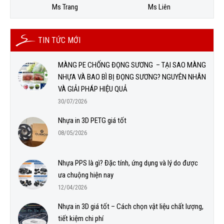
Ms Trang
Ms Liên
TIN TỨC MỚI
MÀNG PE CHỐNG ĐỌNG SƯƠNG – TẠI SAO MÀNG
NHỰA VÀ BAO BÌ BỊ ĐỌNG SƯƠNG? NGUYÊN NHÂN
VÀ GIẢI PHÁP HIỆU QUẢ
30/07/2026
Nhựa in 3D PETG giá tốt
08/05/2026
Nhựa PPS là gì? Đặc tính, ứng dụng và lý do được
ưa chuộng hiện nay
12/04/2026
Nhựa in 3D giá tốt – Cách chọn vật liệu chất lượng,
tiết kiệm chi phí