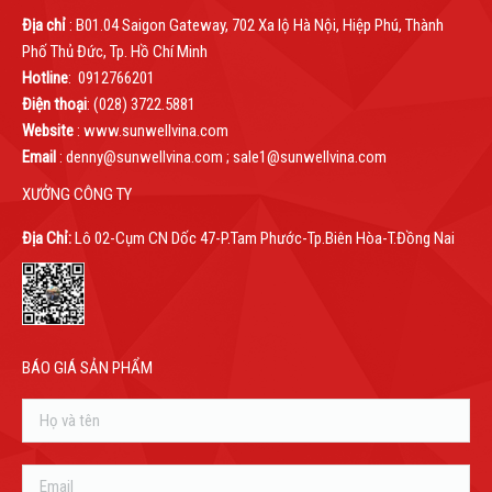
Địa chỉ
: B01.04 Saigon Gateway, 702 Xa lộ Hà Nội, Hiệp Phú, Thành
Phố Thủ Đức, Tp. Hồ Chí Minh
Hotline
: 0912766201
Điện thoại
: (028) 3722.5881
Website
: www.sunwellvina.com
Email
: denny@sunwellvina.com ; sale1@sunwellvina.com
XƯỞNG CÔNG TY
Địa Chỉ:
Lô 02-Cụm CN Dốc 47-P.Tam Phước-Tp.Biên Hòa-T.Đồng Nai
BÁO GIÁ SẢN PHẨM