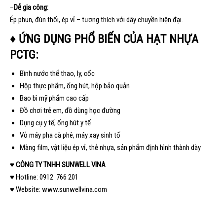
–
Dễ gia công:
Ép phun, đùn thổi, ép vỉ – tương thích với dây chuyền hiện đại.
♦ ỨNG DỤNG PHỔ BIẾN CỦA HẠT NHỰA
PCTG:
Bình nước thể thao, ly, cốc
Hộp thực phẩm, ống hút, hộp bảo quản
Bao bì mỹ phẩm cao cấp
Đồ chơi trẻ em, đồ dùng học đường
Dụng cụ y tế, ống hút y tế
Vỏ máy pha cà phê, máy xay sinh tố
Màng film, vật liệu ép vỉ, thẻ nhựa, sản phẩm định hình thành dày
♥
CÔNG TY TNHH SUNWELL VINA
♥ Hotline: 0912 766 201
♥ Website:
www.sunwellvina.com