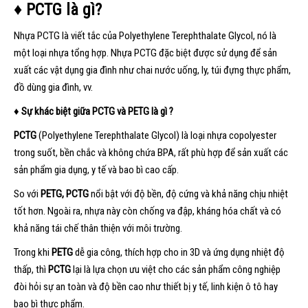
♦ PCTG là gì?
Nhựa PCTG là viết tắc của Polyethylene Terephthalate Glycol, nó là
một loại nhựa tổng hợp. Nhựa PCTG đặc biệt được sử dụng để sản
xuất các vật dụng gia đình như chai nước uống, ly, túi đựng thực phẩm,
đồ dùng gia đình, vv.
♦ S
ự khác biệt giữa
PCTG
và PETG là gì ?
PCTG
(Polyethylene Terephthalate Glycol) là loại nhựa copolyester
trong suốt, bền chắc và không chứa BPA, rất phù hợp để sản xuất các
sản phẩm gia dụng, y tế và bao bì cao cấp.
So với
PETG, PCTG
nổi bật với độ bền, độ cứng và khả năng chịu nhiệt
tốt hơn. Ngoài ra, nhựa này còn chống va đập, kháng hóa chất và có
khả năng tái chế thân thiện với môi trường.
Trong khi
PETG
dễ gia công, thích hợp cho in 3D và ứng dụng nhiệt độ
thấp, thì
PCTG
lại là lựa chọn ưu việt cho các sản phẩm công nghiệp
đòi hỏi sự an toàn và độ bền cao như thiết bị y tế, linh kiện ô tô hay
bao bì thực phẩm.