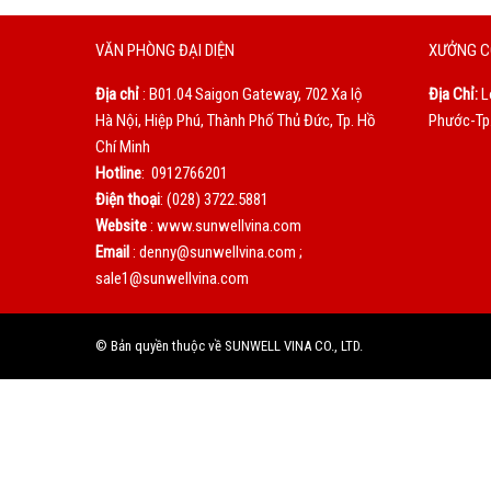
VĂN PHÒNG ĐẠI DIỆN
XƯỞNG C
Địa chỉ
: B01.04 Saigon Gateway, 702 Xa lộ
Địa Chỉ:
L
Hà Nội, Hiệp Phú, Thành Phố Thủ Đức, Tp. Hồ
Phước-Tp.
Chí Minh
Hotline
: 0912766201
Điện thoại
: (028) 3722.5881
Website
: www.sunwellvina.com
Email
: denny@sunwellvina.com ;
sale1@sunwellvina.com
© Bản quyền thuộc về SUNWELL VINA CO., LTD.