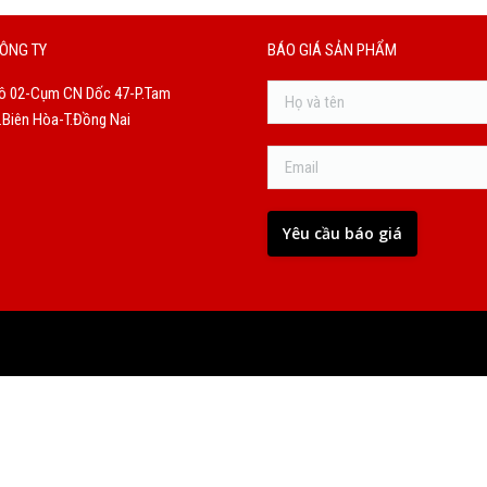
ÔNG TY
BÁO GIÁ SẢN PHẨM
ô 02-Cụm CN Dốc 47-P.Tam
Biên Hòa-T.Đồng Nai