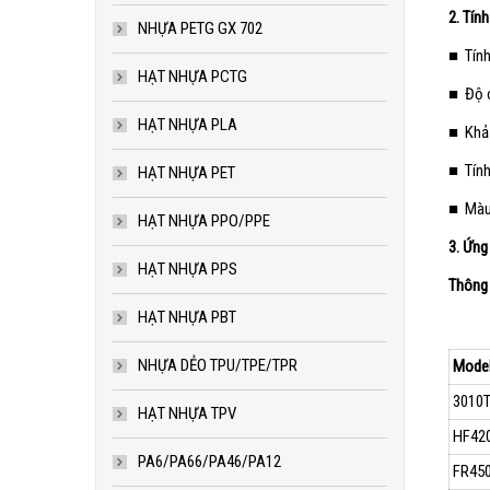
2. Tín
NHỰA PETG GX 702
■ Tính
HẠT NHỰA PCTG
■ Độ c
HẠT NHỰA PLA
■ Khả
■ Tính
HẠT NHỰA PET
■ Màu 
HẠT NHỰA PPO/PPE
3. Ứng
HẠT NHỰA PPS
Thông 
HẠT NHỰA PBT
NHỰA DẺO TPU/TPE/TPR
Mode
3010
HẠT NHỰA TPV
HF42
PA6/PA66/PA46/PA12
FR45