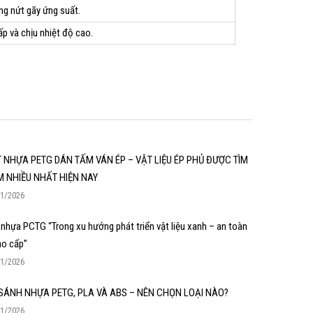
ng nứt gãy ứng suất.
p và chịu nhiệt độ cao.
 NHỰA PETG DÁN TẤM VÁN ÉP – VẬT LIỆU ÉP PHỦ ĐƯỢC TÌM
M NHIỀU NHẤT HIỆN NAY
01/2026
 nhựa PCTG “Trong xu hướng phát triển vật liệu xanh – an toàn
ao cấp”
01/2026
SÁNH NHỰA PETG, PLA VÀ ABS – NÊN CHỌN LOẠI NÀO?
01/2026