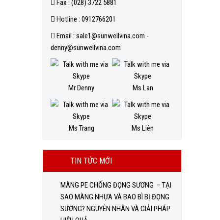
Fax : (028) 3722 5881
Hotline : 0912766201
Email : sale1@sunwellvina.com -
denny@sunwellvina.com
Mr Denny
Ms Lan
Ms Trang
Ms Liên
TIN TỨC MỚI
MÀNG PE CHỐNG ĐỌNG SƯƠNG – TẠI
SAO MÀNG NHỰA VÀ BAO BÌ BỊ ĐỌNG
SƯƠNG? NGUYÊN NHÂN VÀ GIẢI PHÁP