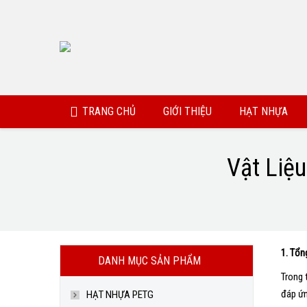
TRANG CHỦ
GIỚI THIỆU
HẠT NHỰA
Vật Liệ
You are here:
1. Tổn
DANH MỤC SẢN PHẨM
Trong 
đáp ứn
HẠT NHỰA PETG