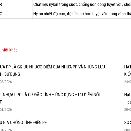
R
Chất liệu nylon trong suốt, chống uốn cong tuyệt vời , chố
0G
Nylon nhiệt độ cao, độ bền cơ học tuyệt vời, cong vênh thấ
i viết khác
ỰA PP LÀ GÌ? ƯU NHƯỢC ĐIỂM CỦA NHỰA PP VÀ NHỮNG LƯU
HẠT
KHI SỬ DỤNG
KIẾ
02/2026
24/
T NHỰA PPO LÀ GÌ? ĐẶC TÍNH – ỨNG DỤNG – ƯU ĐIỂM NỔI
Hạt
T
– c
01/2026
20/
Ụ GIA CHỐNG TĨNH ĐIỆN PE
SO 
01/2026
08/