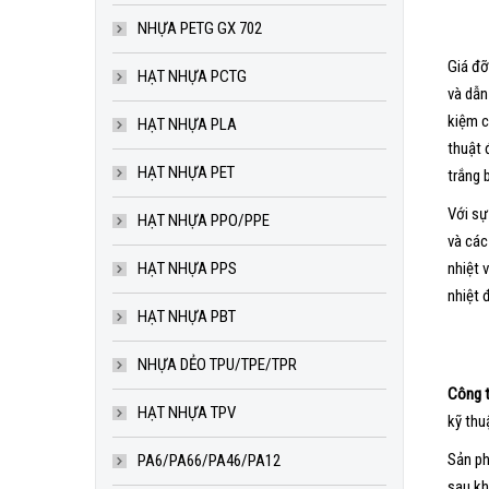
NHỰA PETG GX 702
Giá đỡ
HẠT NHỰA PCTG
và dẫn
kiệm c
HẠT NHỰA PLA
thuật 
HẠT NHỰA PET
trắng 
Với sự
HẠT NHỰA PPO/PPE
và các
HẠT NHỰA PPS
nhiệt 
nhiệt 
HẠT NHỰA PBT
NHỰA DẺO TPU/TPE/TPR
Công t
HẠT NHỰA TPV
kỹ thu
Sản ph
PA6/PA66/PA46/PA12
sau kh