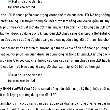
Hạt nhựa cho đèn led
 đèn LED là thành phần quan trọng không thể thiếu của đèn LED. Nó hoạt độn
 nhiệt. Khung LED truyền thống hầu hết được làm bằng kim loại và gốm sứ. Tuy n
hi phí, nhựa kỹ thuật mới đã trở thành nguyên liệu chính cho khung đèn LED.
Ch
đầu tiên được sử dụng trong khung đèn LED chiếu sáng, đặc biệt là
Genestar P
ban đầu cao và cường độ phát sáng cao của nguồn sáng, đã trở thành lựa chọn 
 cạnh tranh khốc liệt trên thị trường, giá thành và giá cả đã trở thành phương t
 vật liệu vòi phun liên quan được sử dụng rộng rãi trong khung LED, nhưng các
và ố vàng. Các yêu cầu chất lượng cao của các sản phẩm chiếu sáng LED, hầu h
độ cao kém, dễ biến dạng, ố vàng, độ phản xạ thấp và độ bền cơ học giảm.
Hạt nhựa cho đèn led
y TNHH SunWell Vina
đã cho ra mắt dòng sản phẩm nhựa kỹ thuật hiệu suất c
ật chất lượng cao ứng dung cho đèn LED.
ẩm không chỉ có độ sáng ban đầu rất cao và khả năng chống ố vàng lâu dài, mà
i xử lý nhiệt độ và tia cực tím cao như hàn nóng chảy lại, nó có thể duy trì đ