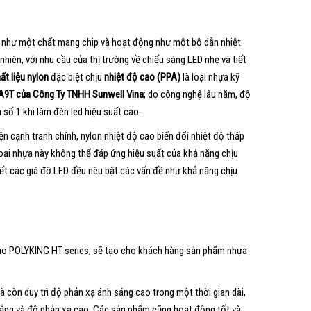
g như một chất mang chip và hoạt động như một bộ dẫn nhiệt
hiên, với nhu cầu của thị trường về chiếu sáng LED nhẹ và tiết
ất liệu nylon
đặc biệt chịu
nhiệt độ cao (PPA)
là loại nhựa kỹ
A9T của Công Ty TNHH Sunwell Vina
; do công nghệ lâu năm, độ
số 1 khi làm đèn led hiệu suất cao.
iện cạnh tranh chính, nylon nhiệt độ cao biến đổi nhiệt độ thấp
 loại nhựa này không thể đáp ứng hiệu suất của khả năng chịu
ết các giá đỡ LED đều nêu bật các vấn đề như khả năng chịu
ao POLYKING HT series, sẽ tạo cho khách hàng sản phẩm nhựa
 còn duy trì độ phản xạ ánh sáng cao trong một thời gian dài,
ộ trắng và độ phản xạ cao; Các sản phẩm cũng hoạt động tốt và