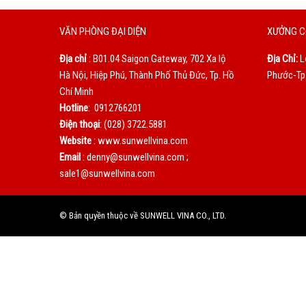
VĂN PHÒNG ĐẠI DIỆN
XƯỞNG C
Địa chỉ
: B01.04 Saigon Gateway, 702 Xa lộ
Địa Chỉ:
L
Hà Nội, Hiệp Phú, Thành Phố Thủ Đức, Tp. Hồ
Phước-Tp.
Chí Minh
Hotline
: 0912766201
Điện thoại
: (028) 3722.5881
Website
: www.sunwellvina.com
Email
: denny@sunwellvina.com ;
sale1@sunwellvina.com
© Bản quyền thuộc về SUNWELL VINA CO., LTD.