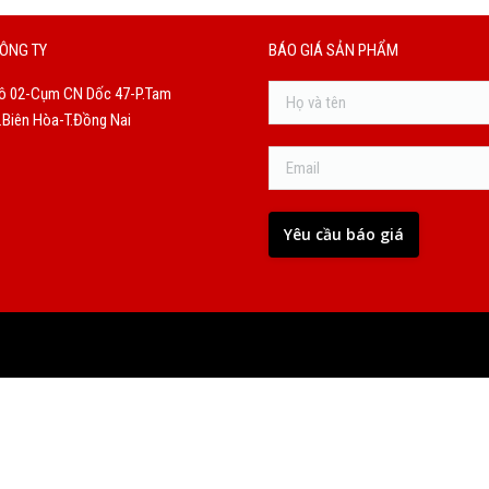
ÔNG TY
BÁO GIÁ SẢN PHẨM
ô 02-Cụm CN Dốc 47-P.Tam
Biên Hòa-T.Đồng Nai