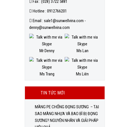
Fax : (028) 3722 5881
Hotline : 0912766201
Email : sale1@sunwellvina.com -
denny@sunwellvina.com
Mr Denny
Ms Lan
Ms Trang
Ms Liên
TIN TỨC MỚI
MÀNG PE CHỐNG ĐỌNG SƯƠNG – TẠI
SAO MÀNG NHỰA VÀ BAO BÌ BỊ ĐỌNG
SƯƠNG? NGUYÊN NHÂN VÀ GIẢI PHÁP