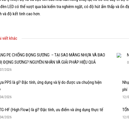
 đèn LED có thể vượt qua bài kiểm tra nghiêm ngặt, có độ hút ẩm thấp và ổn đị
nh và độ kết tinh cao hơn.
i viết khác
NG PE CHỐNG ĐỌNG SƯƠNG – TẠI SAO MÀNG NHỰA VÀ BAO
N
 BỊ ĐỌNG SƯƠNG? NGUYÊN NHÂN VÀ GIẢI PHÁP HIỆU QUẢ
0
07/2026
a PPS là gì? Đặc tính, ứng dụng và lý do được ưa chuộng hiện
Nhựa
y
phí
04/2026
12/
G-HF (High Flow) là gì? Đặc tính, ưu điểm và ứng dụng thực tế
TỔN
04/2026
12/