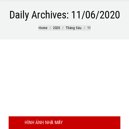
Daily Archives:
11/06/2020
You are here:
Home
2020
Tháng Sáu
11
Vật liệu đàn hồi TPE/TPR là gì? Các đặc tính kỹ
thuật nổi bật
Vật liệu đàn hồi nhiệt dẻo (TPE, TPR) có các đặc tính thân
thiện với môi trường của vật liệu biến đổi TPR, độ bền kéo, khả
năng đàn hồi cao và dễ xử lý và đúc khuôn là vật liệu ưa
chuộng trong sản xuất Silicon, kết hợp nhựa PVC, cao su
truyền thống…
HÌNH ẢNH NHÀ MÁY