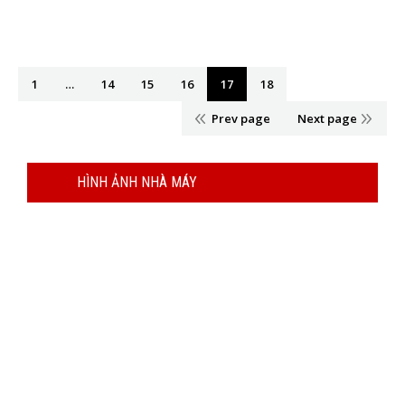
1
…
14
15
16
17
18
Prev page
Next page
HÌNH ẢNH NHÀ MÁY