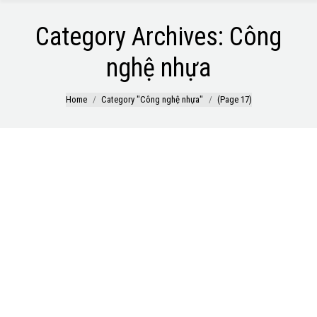
Category Archives:
Công
nghệ nhựa
You are here:
Home
Category "Công nghệ nhựa"
(Page 17)
PPS chịu nhiệt cao
PPS Polyphenylene Sulfide là loại nhựa kỹ thuật đặc biệt đầu
tiên có khả năng chịu nhiệt tốt, kháng hóa chất, tính chất cách
điện, chống cháy cực tốt. Polyslon đã phát triển một loạt các
sản phẩm hiệu suất cao thông qua gia cố, tăng cường và dẫn
nhiệt, được sử dụng rộng rãi…
Hạt nhựa PA66 – Tính chất Vật lý và Ứng dụng