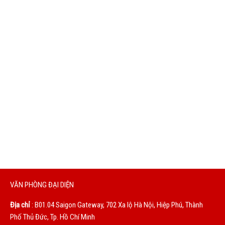
Giá rẻ không đồng nghĩa chúng tôi mang đến cho bạn sản
phẩm kém chất lượng. Chúng tôi bán sản phẩm chất lượng
nhưng với giá hợp lý.
DỊCH VỤ TỐT
Chúng tôi sẽ phục vụ bạn bằng cả trái tim. Sự hài lòng của
bạn là động lực to lớn giúp chúng tôi không ngừng hoàn
thiện mỗi ngày.
VĂN PHÒNG ĐẠI DIỆN
Địa chỉ
: B01.04 Saigon Gateway, 702 Xa lộ Hà Nội, Hiệp Phú, Thành
Phố Thủ Đức, Tp. Hồ Chí Minh