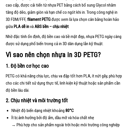
cao cấp, được cải tiến từ nhựa PET bằng cách bổ sung Glycol nhằm
tăng độ dẻo, giảm giòn và hạn chế co ngót khi in. Trong công nghệ in
3D FDM/FFF,
filament PETG
được xem là lựa chọn cân bằng hoàn hảo
giữa
PLA dễ in
và
ABS bền – chịu nhiệt
.
Nhờ đặc tính ổn định, độ bền cao và bề mặt đẹp, nhựa PETG ngày càng
được sử dụng phổ biến trong cả in 3D dân dụng lẫn kỹ thuật.
Vì sao nên chọn nhựa in 3D PETG?
1. Độ bền cơ học cao
PETG có khả năng chịu lực, chịu va đập tốt hơn PLA, ít nứt gãy, phù hợp
cho các chi tiết sử dụng thực tế, linh kiện kỹ thuật hoặc sản phẩm cần
độ bền lâu dài.
2. Chịu nhiệt và môi trường tốt
Nhiệt độ biến dạng nhiệt khoảng
80°C
Ít bị ảnh hưởng bởi độ ẩm, dầu mỡ và hóa chất nhẹ
→ Phù hợp cho sản phẩm ngoài trời hoặc môi trường công nghiệp