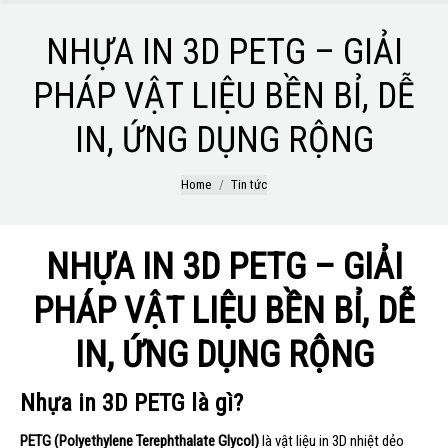
NHỰA IN 3D PETG – GIẢI
PHÁP VẬT LIỆU BỀN BỈ, DỄ
IN, ỨNG DỤNG RỘNG
You are here:
Home
Tin tức
NHỰA IN 3D PETG – GIẢI
PHÁP VẬT LIỆU BỀN BỈ, DỄ
IN, ỨNG DỤNG RỘNG
Nhựa in 3D PETG
là gì?
PETG
(Polyethylene Terephthalate Glycol)
là vật liệu in 3D nhiệt dẻo