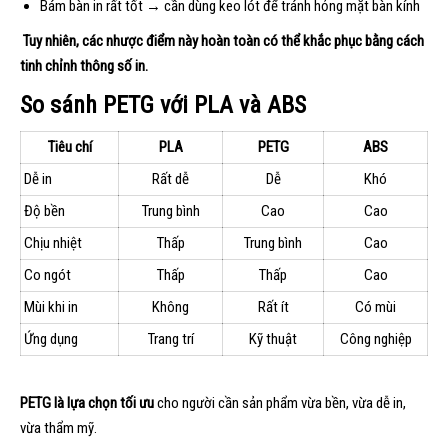
Bám bàn in rất tốt → cần dùng keo lót để tránh hỏng mặt bàn kính
Tuy nhiên, các nhược điểm này hoàn toàn có thể khắc phục bằng cách
tinh chỉnh thông số in.
So sánh PETG với PLA và ABS
Tiêu chí
PLA
PETG
ABS
Dễ in
Rất dễ
Dễ
Khó
Độ bền
Trung bình
Cao
Cao
Chịu nhiệt
Thấp
Trung bình
Cao
Co ngót
Thấp
Thấp
Cao
Mùi khi in
Không
Rất ít
Có mùi
Ứng dụng
Trang trí
Kỹ thuật
Công nghiệp
PETG là lựa chọn tối ưu
cho người cần sản phẩm vừa bền, vừa dễ in,
vừa thẩm mỹ.