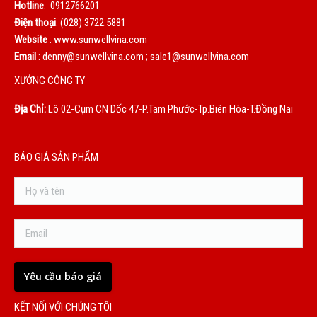
Hotline
: 0912766201
Điện thoại
: (028) 3722.5881
Website
: www.sunwellvina.com
Email
: denny@sunwellvina.com ; sale1@sunwellvina.com
XƯỞNG CÔNG TY
Địa Chỉ:
Lô 02-Cụm CN Dốc 47-P.Tam Phước-Tp.Biên Hòa-T.Đồng Nai
BÁO GIÁ SẢN PHẨM
KẾT NỐI VỚI CHÚNG TÔI