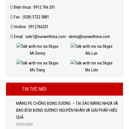
Điện thoại : 0912 766 201
Fax : (028) 3722 5881
Hotline : 0912766201
Email : sale1@sunwellvina.com - denny@sunwellvina.com
Mr Denny
Ms Lan
Ms Trang
Ms Liên
TIN TỨC MỚI
MÀNG PE CHỐNG ĐỌNG SƯƠNG – TẠI SAO MÀNG NHỰA VÀ
BAO BÌ BỊ ĐỌNG SƯƠNG? NGUYÊN NHÂN VÀ GIẢI PHÁP HIỆU
QUẢ
30/07/2026