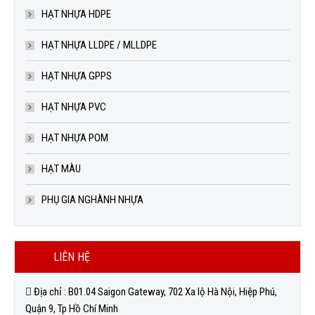
HẠT NHỰA HDPE
HẠT NHỰA LLDPE / MLLDPE
HẠT NHỰA GPPS
HẠT NHỰA PVC
HẠT NHỰA POM
HẠT MÀU
PHỤ GIA NGHÀNH NHỰA
LIÊN HỆ
Địa chỉ : B01.04 Saigon Gateway, 702 Xa lộ Hà Nội, Hiệp Phú,
Quận 9, Tp Hồ Chí Minh