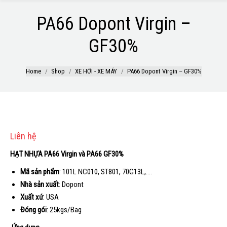
PA66 Dopont Virgin –
GF30%
Home
Shop
XE HƠI - XE MÁY
PA66 Dopont Virgin – GF30%
Liên hệ
HẠT NHỰA PA66 Virgin và PA66 GF30%
Mã sản phẩm
: 101L NC010, ST801, 70G13L,….
Nhà sản xuất
: Dopont
Xuất xứ
: USA
Đóng gói
: 25kgs/Bag