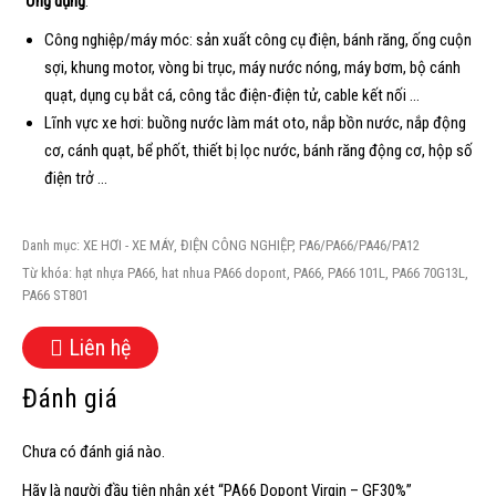
Ứng dụng
:
Công nghiệp/máy móc: sản xuất công cụ điện, bánh răng, ống cuộn
sợi, khung motor, vòng bi trục, máy nước nóng, máy bơm, bộ cánh
quạt, dụng cụ bắt cá, công tắc điện-điện tử, cable kết nối …
Lĩnh vực xe hơi: buồng nước làm mát oto, nắp bồn nước, nắp động
cơ, cánh quạt, bể phốt, thiết bị lọc nước, bánh răng động cơ, hộp số
điện trở …
Danh mục:
XE HƠI - XE MÁY
,
ĐIỆN CÔNG NGHIỆP
,
PA6/PA66/PA46/PA12
Từ khóa:
hạt nhựa PA66
,
hat nhua PA66 dopont
,
PA66
,
PA66 101L
,
PA66 70G13L
,
PA66 ST801
Liên hệ
Đánh giá
Chưa có đánh giá nào.
Hãy là người đầu tiên nhận xét “PA66 Dopont Virgin – GF30%”