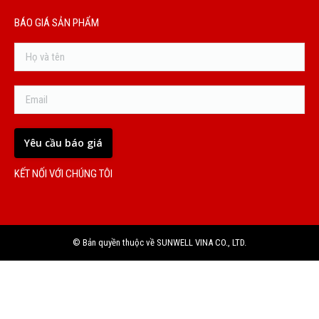
BÁO GIÁ SẢN PHẨM
KẾT NỐI VỚI CHÚNG TÔI
© Bản quyền thuộc về SUNWELL VINA CO., LTD.