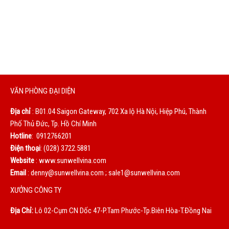
Chúng tôi sẽ phục vụ bạn bằng cả trái tim. Sự hài lòng của
bạn là động lực to lớn giúp chúng tôi không ngừng hoàn
thiện mỗi ngày.
VĂN PHÒNG ĐẠI DIỆN
Địa chỉ
: B01.04 Saigon Gateway, 702 Xa lộ Hà Nội, Hiệp Phú, Thành
Phố Thủ Đức, Tp. Hồ Chí Minh
Hotline
: 0912766201
Điện thoại
: (028) 3722.5881
Website
: www.sunwellvina.com
Email
: denny@sunwellvina.com ; sale1@sunwellvina.com
XƯỞNG CÔNG TY
Địa Chỉ:
Lô 02-Cụm CN Dốc 47-P.Tam Phước-Tp.Biên Hòa-T.Đồng Nai