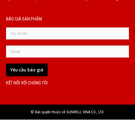
BÁO GIÁ SẢN PHẨM
KẾT NỐI VỚI CHÚNG TÔI
© Bản quyền thuộc về SUNWELL VINA CO., LTD.