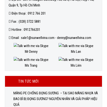
Quận 9, Tp Hồ Chí Minh
Điện thoại : 0912 766 201
Fax : (028) 3722 5881
Hotline : 0912766201
Email : sale1@sunwellvina.com - denny@sunwellvina.com
Mr Denny
Ms Lan
Ms Trang
Ms Liên
TIN TỨC MỚI
MÀNG PE CHỐNG ĐỌNG SƯƠNG – TẠI SAO MÀNG NHỰA VÀ
BAO BÌ BỊ ĐỌNG SƯƠNG? NGUYÊN NHÂN VÀ GIẢI PHÁP HIỆU
QUẢ