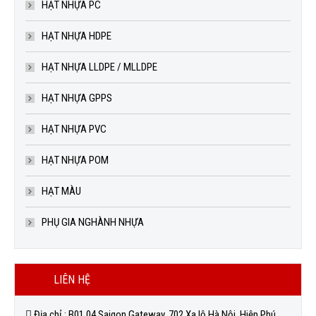
HẠT NHỰA PC
HẠT NHỰA HDPE
HẠT NHỰA LLDPE / MLLDPE
HẠT NHỰA GPPS
HẠT NHỰA PVC
HẠT NHỰA POM
HẠT MÀU
PHỤ GIA NGHÀNH NHỰA
LIÊN HỆ
Địa chỉ : B01.04 Saigon Gateway, 702 Xa lộ Hà Nội, Hiệp Phú,