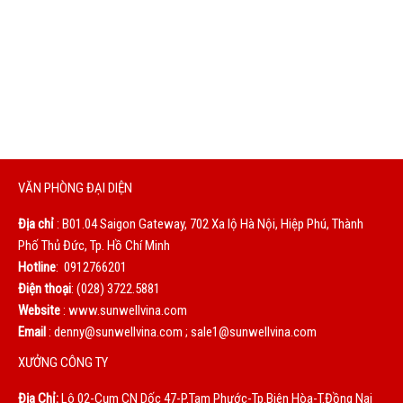
DỊCH VỤ TỐT
Chúng tôi sẽ phục vụ bạn bằng cả trái tim. Sự hài lòng của
bạn là động lực to lớn giúp chúng tôi không ngừng hoàn
thiện mỗi ngày.
VĂN PHÒNG ĐẠI DIỆN
Địa chỉ
: B01.04 Saigon Gateway, 702 Xa lộ Hà Nội, Hiệp Phú, Thành
Phố Thủ Đức, Tp. Hồ Chí Minh
Hotline
: 0912766201
Điện thoại
: (028) 3722.5881
Website
: www.sunwellvina.com
Email
: denny@sunwellvina.com ; sale1@sunwellvina.com
XƯỞNG CÔNG TY
Địa Chỉ:
Lô 02-Cụm CN Dốc 47-P.Tam Phước-Tp.Biên Hòa-T.Đồng Nai