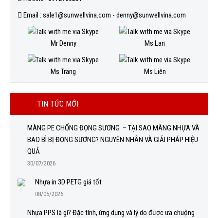
Email : sale1@sunwellvina.com - denny@sunwellvina.com
Mr Denny
Ms Lan
Ms Trang
Ms Liên
TIN TỨC MỚI
MÀNG PE CHỐNG ĐỌNG SƯƠNG – TẠI SAO MÀNG NHỰA VÀ
BAO BÌ BỊ ĐỌNG SƯƠNG? NGUYÊN NHÂN VÀ GIẢI PHÁP HIỆU
QUẢ
30/07/2026
Nhựa in 3D PETG giá tốt
08/05/2026
Nhựa PPS là gì? Đặc tính, ứng dụng và lý do được ưa chuộng