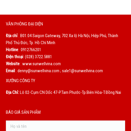
VĂN PHÒNG ĐẠI DIỆN
Địa chỉ
: B01.04 Saigon Gateway, 702 Xa lộ Hà Nội, Hiệp Phú, Thành
Phố Thủ Đức, Tp. Hồ Chí Minh
Hotline
: 0912766201
Điện thoại
: (028) 3722.5881
Website
: www.sunwellvina.com
Email
: denny@sunwellvina.com ; sale1@sunwellvina.com
XƯỞNG CÔNG TY
Địa Chỉ:
Lô 02-Cụm CN Dốc 47-P.Tam Phước-Tp.Biên Hòa-T.Đồng Nai
BÁO GIÁ SẢN PHẨM