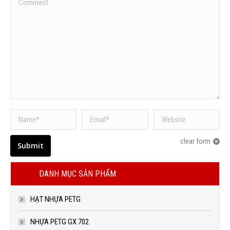
Name *
Email *
Website
clear form
Submit
DANH MỤC SẢN PHẨM
HẠT NHỰA PETG
NHỰA PETG GX 702