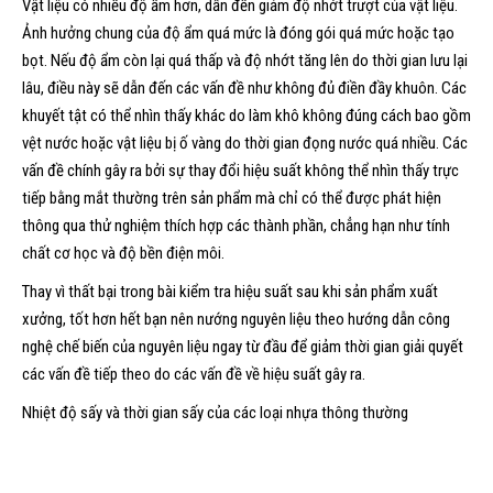
Vật liệu có nhiều độ ẩm hơn, dẫn đến giảm độ nhớt trượt của vật liệu.
Ảnh hưởng chung của độ ẩm quá mức là đóng gói quá mức hoặc tạo
bọt. Nếu độ ẩm còn lại quá thấp và độ nhớt tăng lên do thời gian lưu lại
lâu, điều này sẽ dẫn đến các vấn đề như không đủ điền đầy khuôn. Các
khuyết tật có thể nhìn thấy khác do làm khô không đúng cách bao gồm
vệt nước hoặc vật liệu bị ố vàng do thời gian đọng nước quá nhiều. Các
vấn đề chính gây ra bởi sự thay đổi hiệu suất không thể nhìn thấy trực
tiếp bằng mắt thường trên sản phẩm mà chỉ có thể được phát hiện
thông qua thử nghiệm thích hợp các thành phần, chẳng hạn như tính
chất cơ học và độ bền điện môi.
Thay vì thất bại trong bài kiểm tra hiệu suất sau khi sản phẩm xuất
xưởng, tốt hơn hết bạn nên nướng nguyên liệu theo hướng dẫn công
nghệ chế biến của nguyên liệu ngay từ đầu để giảm thời gian giải quyết
các vấn đề tiếp theo do các vấn đề về hiệu suất gây ra.
Nhiệt độ sấy và thời gian sấy của các loại nhựa thông thường