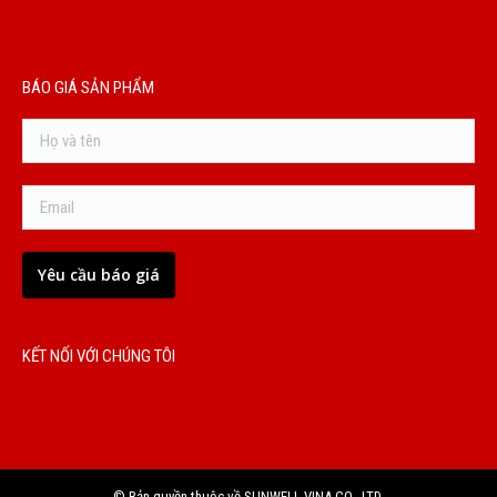
BÁO GIÁ SẢN PHẨM
KẾT NỐI VỚI CHÚNG TÔI
© Bản quyền thuộc về SUNWELL VINA CO., LTD.