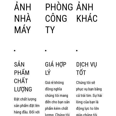
ẢNH
PHÒNG
ẢNH
NHÀ
CÔNG
KHÁC
MÁY
TY
SẢN
GIÁ HỢP
DỊCH VỤ
PHẨM
LÝ
TỐT
CHẤT
Giá rẻ không
Chúng tôi sẽ
LƯỢNG
đồng nghĩa
phục vụ bạn bằng
chúng tôi mang
cả trái tim. Sự hài
Đặt chất lượng
đến cho bạn sản
lòng của bạn là
sản phẩm đặt lên
phẩm kém chất
động lực to lớn
hàng đầu. Đối với
lượng. Chúng tôi
giúp chúng tôi