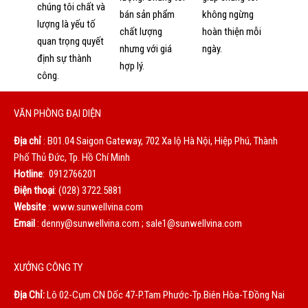
chúng tôi chất và
bán sản phẩm
không ngừng
lượng là yếu tố
chất lượng
hoàn thiện mỗi
quan trọng quyết
nhưng với giá
ngày.
định sự thành
hợp lý.
công.
VĂN PHÒNG ĐẠI DIỆN
Địa chỉ
: B01.04 Saigon Gateway, 702 Xa lộ Hà Nội, Hiệp Phú, Thành
Phố Thủ Đức, Tp. Hồ Chí Minh
Hotline
: 0912766201
Điện thoại
: (028) 3722.5881
Website
: www.sunwellvina.com
Email
: denny@sunwellvina.com ; sale1@sunwellvina.com
XƯỞNG CÔNG TY
Địa Chỉ:
Lô 02-Cụm CN Dốc 47-P.Tam Phước-Tp.Biên Hòa-T.Đồng Nai