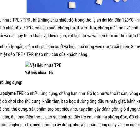
o
ệu nhựa TPE \ TPR , khả năng chịu nhiệt độ trong thời gian dài lên đến 120
C , h
o
t ở nhiệt độ -60
C, có hiệu suất chống trượt vượt trội, chống mài mòn và chốn
i và các quy trình khác, vật liệu cạnh, vật liệu dư và vật liệu thải có thể được 
ình xử lý ngắn, giảm chi phí sản xuất và hiệu quả công việc được cải thiện. Sunwe
hiệt dẻo TPE \ TPR theo nhu cầu của khách hàng.
Vật liệu nhựa TPE
ực ứng dụng:
ệu polyme TPE
có nhiều ứng dụng, chẳng hạn như: Bộ lọc nước thoát sàn, vòng 
ý, đồ chơi cho thú cưng, khăn tắm, bao bọc đường ống đầu ra máy giặt, bánh xe
ồ chơi thú cưng, sản phẩm tạo bọt siêu nhỏ, tay cầm gậy đánh gôn, giỏ đựng t
n bàn, ốp lưng điện thoại, cao su bánh xe đẩy trẻ em, mặt nạ phòng độc, đồ chơi,
ế, công nghiệp ô tô, niêm phong xây dựng, nhu yếu phẩm hàng ngày và các ngàn