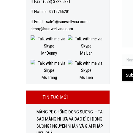
Fax : (028) 3722 5881
Hotline : 0912766201
Email : sale1@sunwellvina.com -
denny@sunwellvina.com
Mr Denny
Ms Lan
Name 
Su
Ms Trang
Ms Liên
TIN TỨC MỚI
MÀNG PE CHỐNG ĐỌNG SƯƠNG – TẠI
SAO MÀNG NHỰA VÀ BAO BÌ BỊ ĐỌNG
SƯƠNG? NGUYÊN NHÂN VÀ GIẢI PHÁP