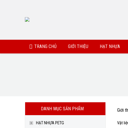
TRANG CHỦ
GIỚI THIỆU
HẠT NHỰA
You are here:
DANH MỤC SẢN PHẨM
Giới t
HẠT NHỰA PETG
Vật li