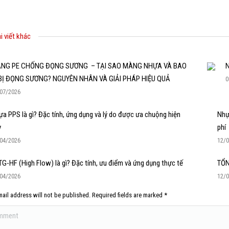
i viết khác
NG PE CHỐNG ĐỌNG SƯƠNG – TẠI SAO MÀNG NHỰA VÀ BAO
N
 BỊ ĐỌNG SƯƠNG? NGUYÊN NHÂN VÀ GIẢI PHÁP HIỆU QUẢ
0
07/2026
a PPS là gì? Đặc tính, ứng dụng và lý do được ưa chuộng hiện
Nhựa
y
phí
04/2026
12/
G-HF (High Flow) là gì? Đặc tính, ưu điểm và ứng dụng thực tế
TỔN
04/2026
12/
ail address will not be published. Required fields are marked
*
ent