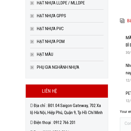
HẠT NHỰA LLDPE / MLLDPE
HẠT NHỰA GPPS
Bà
HẠT NHỰA PVC
MÀ
HẠT NHỰA POM
BÌ
30/
HẠT MÀU
Nhự
PHỤ GIA NGHÀNH NHỰA
na
12/
LIÊN HỆ
PET
12/
Địa chỉ : B01.04 Saigon Gateway, 702 Xa
Your em
lộ Hà Nội, Hiệp Phú, Quận 9, Tp Hồ Chí Minh
Comm
Điện thoại : 0912 766 201