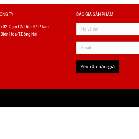
ÔNG TY
BÁO GIÁ SẢN PHẨM
ô 02-Cụm CN Dốc 47-P.Tam
Biên Hòa-T.Đồng Nai