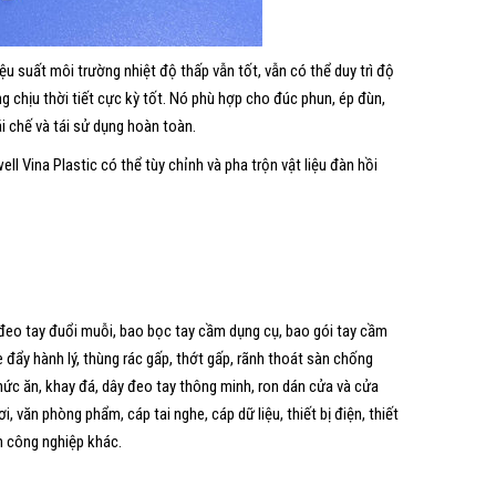
iệu suất môi trường nhiệt độ thấp vẫn tốt, vẫn có thể duy trì độ
g chịu thời tiết cực kỳ tốt. Nó phù hợp cho đúc phun, ép đùn,
tái chế và tái sử dụng hoàn toàn.
ll Vina Plastic có thể tùy chỉnh và pha trộn vật liệu đàn hồi
đeo tay đuổi muỗi, bao bọc tay cầm dụng cụ, bao gói tay cầm
 đẩy hành lý, thùng rác gấp, thớt gấp, rãnh thoát sàn chống
hức ăn, khay đá, dây đeo tay thông minh, ron dán cửa và cửa
 văn phòng phẩm, cáp tai nghe, cáp dữ liệu, thiết bị điện, thiết
h công nghiệp khác.