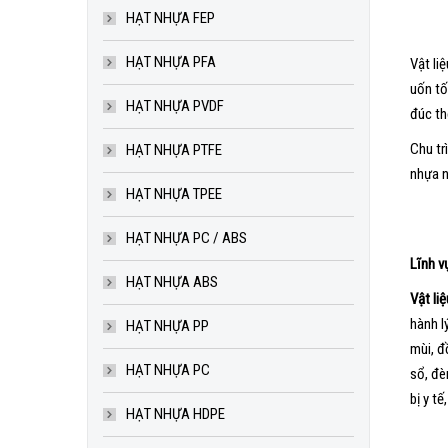
HẠT NHỰA FEP
HẠT NHỰA PFA
Vật li
uốn tố
HẠT NHỰA PVDF
đúc thổ
Chu tr
HẠT NHỰA PTFE
nhựa n
HẠT NHỰA TPEE
HẠT NHỰA PC / ABS
Lĩnh v
HẠT NHỰA ABS
Vật li
hành l
HẠT NHỰA PP
mùi, đ
HẠT NHỰA PC
sổ, đè
bị y t
HẠT NHỰA HDPE