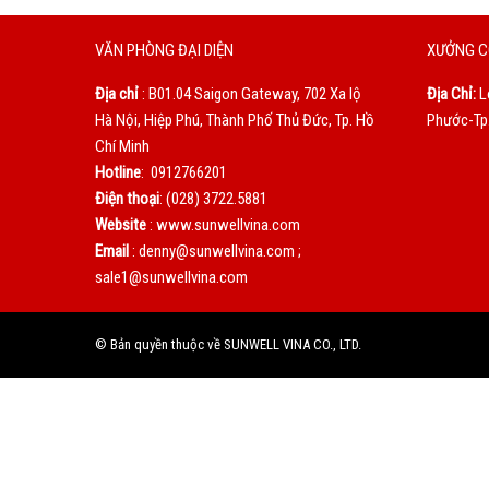
VĂN PHÒNG ĐẠI DIỆN
XƯỞNG C
Địa chỉ
: B01.04 Saigon Gateway, 702 Xa lộ
Địa Chỉ:
L
Hà Nội, Hiệp Phú, Thành Phố Thủ Đức, Tp. Hồ
Phước-Tp.
Chí Minh
Hotline
: 0912766201
Điện thoại
: (028) 3722.5881
Website
: www.sunwellvina.com
Email
: denny@sunwellvina.com ;
sale1@sunwellvina.com
© Bản quyền thuộc về SUNWELL VINA CO., LTD.