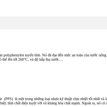
ản polyphenylen tuyến tính. Nó đã đạt đến mức an toàn của nước uống
có thể lên tới 260°C, và độ hấp thụ nước…
S) là một trong những loại nhựa kỹ thuật chịu nhiệt tốt nhất và l
hiệt, tính chất điện tuyệt vời và kháng hóa chất mạnh. Ngoài ra, nó có