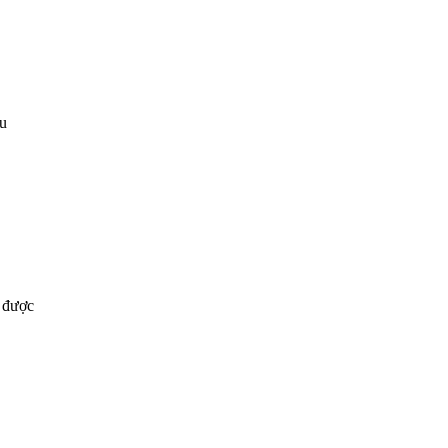
ịu
u được