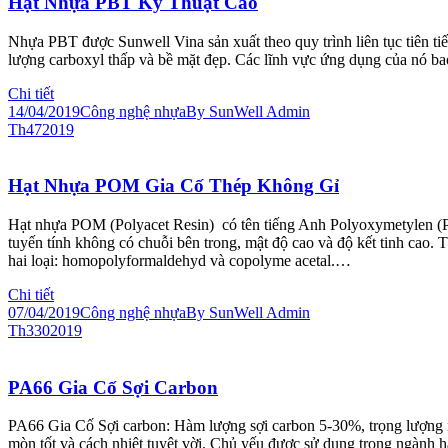
Hạt Nhựa PBT Kỹ Thuật Cao
Nhựa PBT được Sunwell Vina sản xuất theo quy trình liên tục tiên ti
lượng carboxyl thấp và bề mặt đẹp. Các lĩnh vực ứng dụng của nó ba
Chi tiết
14/04/2019
Công nghệ nhựa
By
SunWell Admin
Th4
7
2019
Hạt Nhựa POM Gia Cố Thép Không Gỉ
Hạt nhựa POM (Polyacet Resin) có tên tiếng Anh Polyoxymetylen (
tuyến tính không có chuỗi bên trong, mật độ cao và độ kết tinh cao.
hai loại: homopolyformaldehyd và copolyme acetal.…
Chi tiết
07/04/2019
Công nghệ nhựa
By
SunWell Admin
Th3
30
2019
PA66 Gia Cố Sợi Carbon
PA66 Gia Cố Sợi carbon: Hàm lượng sợi carbon 5-30%, trọng lượng n
mòn tốt và cách nhiệt tuyệt vời. Chủ yếu được sử dụng trong ngành hà