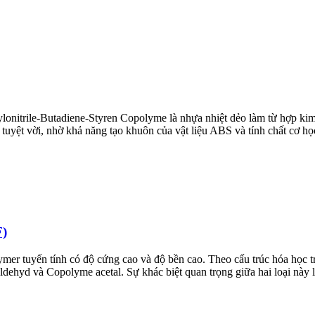
ylonitrile-Butadiene-Styren Copolyme là nhựa nhiệt dẻo làm từ hợp ki
 tuyệt vời, nhờ khả năng tạo khuôn của vật liệu ABS và tính chất cơ họ
)
ymer tuyến tính có độ cứng cao và độ bền cao. Theo cấu trúc hóa học t
dehyd và Copolyme acetal. Sự khác biệt quan trọng giữa hai loại này 