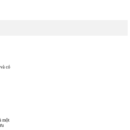
 và có
à một
 ưu