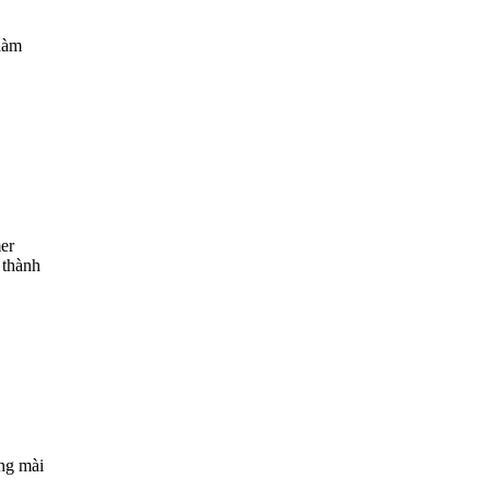
 hàm
er
 thành
ng mài