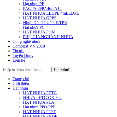
Hạt nhựa PP
PA6/PA66/PA46/PA12
HẠT NHỰA LLDPE / mLLDPE
HẠT NHỰA GPPS
Nhựa Dẻo TPU/TPE/TPR
Hạt nhựa PC
HẠT NHỰA POM
PHỤ GIA NGHÀNH NHỰA
Công nghệ nhựa
Complast VN 2018
Tin tức
Tuyển Dụng
Liên hệ
Trang chủ
Giới thiệu
Hạt nhựa
HẠT NHỰA PETG
NHỰA PETG GX 702
HẠT NHỰA PLA
Hạt nhựa PPO/PPE
HẠT NHỰA PTFE
HẠT NHỰA PVDF