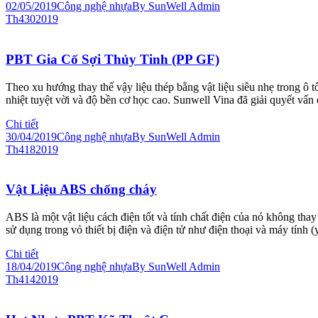
02/05/2019
Công nghệ nhựa
By
SunWell Admin
Th4
30
2019
PBT Gia Cố Sợi Thủy Tinh (PP GF)
Theo xu hướng thay thế vậy liệu thép bằng vật liệu siêu nhẹ trong ô 
nhiệt tuyệt vời và độ bền cơ học cao. Sunwell Vina đã giải quyết vấn
Chi tiết
30/04/2019
Công nghệ nhựa
By
SunWell Admin
Th4
18
2019
Vật Liệu ABS chống cháy
ABS là một vật liệu cách điện tốt và tính chất điện của nó không th
sử dụng trong vỏ thiết bị điện và điện tử như điện thoại và máy tín
Chi tiết
18/04/2019
Công nghệ nhựa
By
SunWell Admin
Th4
14
2019