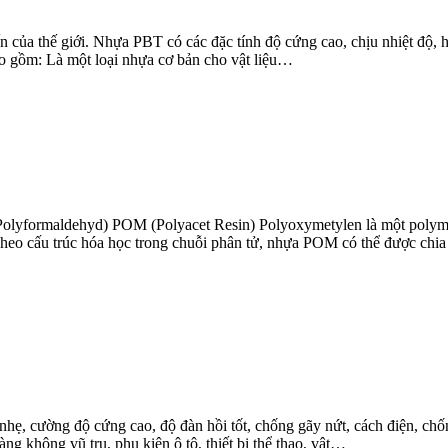
ến của thế giới. Nhựa PBT có các đặc tính độ cứng cao, chịu nhiệt độ,
o gồm: Là một loại nhựa cơ bản cho vật liệu…
Polyformaldehyd) POM (Polyacet Resin) Polyoxymetylen là một polym
 Theo cấu trúc hóa học trong chuỗi phân tử, nhựa POM có thể được chia
hẹ, cường độ cứng cao, độ đàn hồi tốt, chống gãy nứt, cách điện, chố
ng không vũ trụ, phụ kiện ô tô, thiết bị thể thao, vật…