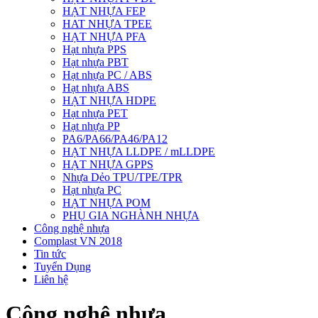
HẠT NHỰA FEP
HAT NHỰA TPEE
HẠT NHỰA PFA
Hạt nhựa PPS
Hạt nhựa PBT
Hạt nhựa PC / ABS
Hạt nhựa ABS
HẠT NHỰA HDPE
Hạt nhựa PET
Hạt nhựa PP
PA6/PA66/PA46/PA12
HẠT NHỰA LLDPE / mLLDPE
HẠT NHỰA GPPS
Nhựa Dẻo TPU/TPE/TPR
Hạt nhựa PC
HẠT NHỰA POM
PHỤ GIA NGHÀNH NHỰA
Công nghệ nhựa
Complast VN 2018
Tin tức
Tuyển Dụng
Liên hệ
Công nghệ nhựa