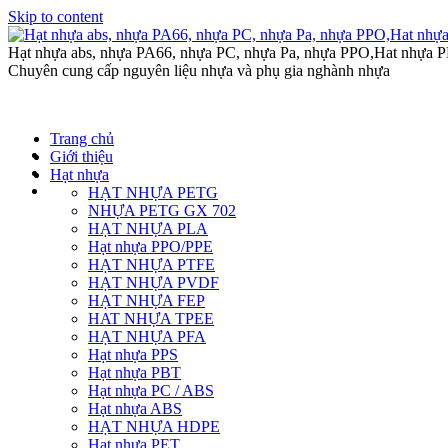
Skip to content
Hạt nhựa abs, nhựa PA66, nhựa PC, nhựa Pa, nhựa PPO,Hat nhựa P
Chuyên cung cấp nguyên liệu nhựa và phụ gia nghành nhựa
Trang chủ
Giới thiệu
Hạt nhựa
HẠT NHỰA PETG
NHỰA PETG GX 702
HẠT NHỰA PLA
Hạt nhựa PPO/PPE
HẠT NHỰA PTFE
HẠT NHỰA PVDF
HẠT NHỰA FEP
HAT NHỰA TPEE
HẠT NHỰA PFA
Hạt nhựa PPS
Hạt nhựa PBT
Hạt nhựa PC / ABS
Hạt nhựa ABS
HẠT NHỰA HDPE
Hạt nhựa PET