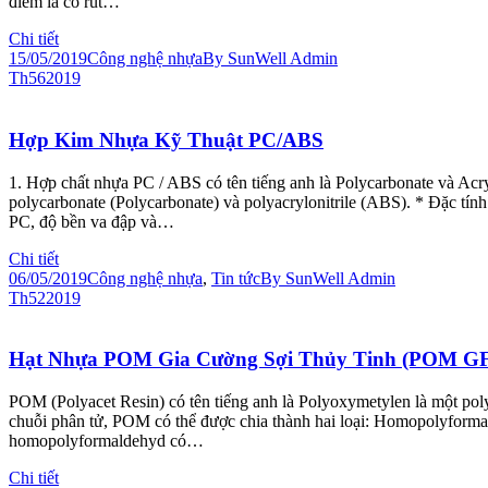
điểm là co rút…
Chi tiết
15/05/2019
Công nghệ nhựa
By
SunWell Admin
Th5
6
2019
Hợp Kim Nhựa Kỹ Thuật PC/ABS
1. Hợp chất nhựa PC / ABS có tên tiếng anh là Polycarbonate và Acr
polycarbonate (Polycarbonate) và polyacrylonitrile (ABS). * Đặc tính
PC, độ bền va đập và…
Chi tiết
06/05/2019
Công nghệ nhựa
,
Tin tức
By
SunWell Admin
Th5
2
2019
Hạt Nhựa POM Gia Cường Sợi Thủy Tinh (POM GF
POM (Polyacet Resin) có tên tiếng anh là Polyoxymetylen là một pol
chuỗi phân tử, POM có thể được chia thành hai loại: Homopolyformal
homopolyformaldehyd có…
Chi tiết