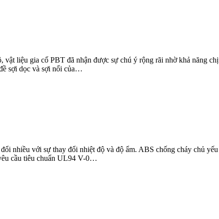
tô, vật liệu gia cố PBT đã nhận được sự chú ý rộng rãi nhờ khả năng ch
 đề sợi dọc và sợi nổi của…
ay đổi nhiều với sự thay đổi nhiệt độ và độ ẩm. ABS chống cháy chủ yế
h (yêu cầu tiêu chuẩn UL94 V-0…