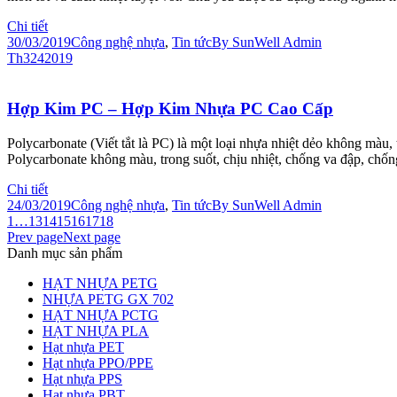
Chi tiết
30/03/2019
Công nghệ nhựa
,
Tin tức
By
SunWell Admin
Th3
24
2019
Hợp Kim PC – Hợp Kim Nhựa PC Cao Cấp
Polycarbonate (Viết tắt là PC) là một loại nhựa nhiệt dẻo không màu,
Polycarbonate không màu, trong suốt, chịu nhiệt, chống va đập, chốn
Chi tiết
24/03/2019
Công nghệ nhựa
,
Tin tức
By
SunWell Admin
1
…
13
14
15
16
17
18
Prev page
Next page
Danh mục sản phẩm
HẠT NHỰA PETG
NHỰA PETG GX 702
HẠT NHỰA PCTG
HẠT NHỰA PLA
Hạt nhựa PET
Hạt nhựa PPO/PPE
Hạt nhựa PPS
Hạt nhựa PBT