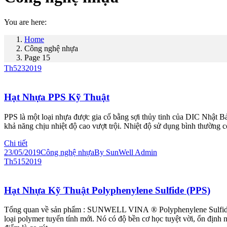
You are here:
Home
Công nghệ nhựa
Page 15
Th5
23
2019
Hạt Nhựa PPS Kỹ Thuật
PPS là một loại nhựa được gia cố bằng sợi thủy tinh của DIC Nhật B
khả năng chịu nhiệt độ cao vượt trội. Nhiệt độ sử dụng bình thường 
Chi tiết
23/05/2019
Công nghệ nhựa
By
SunWell Admin
Th5
15
2019
Hạt Nhựa Kỹ Thuật Polyphenylene Sulfide (PPS)
Tổng quan về sản phẩm : SUNWELL VINA ® Polyphenylene Sulfide (PP
loại polymer tuyến tính mới. Nó có độ bền cơ học tuyệt vời, ổn định n