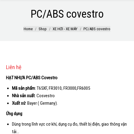
PC/ABS covestro
Home
Shop
XE HƠI - XE MÁY
PC/ABS covestro
Liên hệ
HẠT NHỰA PC/ABS Covestro
Mã sản phẩm
: T65XF, FR3010, FR3000,FR6005
Nhà sản xuất
: Cosvestro
Xuất xứ
: Bayer ( Germany).
Ứng dụng
:
Dùng trong lĩnh vực cơ khí, dụng cụ đo, thiết bị điện, giao thông vận
tải…