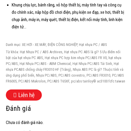
Khung chịu lực, bánh răng, vỏ hộp thiết bị, máy tính tay và công cụ
đo chính xác, nắp hộp đồ chơi điện, phụ kiện xe đạp, xe hơi, thiết bị
chụp ảnh, máy in, máy quét, thiết bị điện, kết nối máy tính, linh kiện
điện tử…
Danh mục:
XE HƠI - XE MÁY
,
ĐIỆN CÔNG NGHIỆP
,
Hạt nhựa PC / ABS
Từ khóa:
Hạt Nhựa PC / ABS Archives
,
Hạt nhựa PC ABS là gì? 5 Ưu điểm nổi
bật của hạt nhựa PC ABS
,
Hạt nhựa PC hợp kim nhựa PC/ABS FR V0
,
hạt nhựa
PC/ABS
,
Hạt Nhựa PC/ABS - ABM Chemical
,
Hạt Nhựa PC/ABS Tái Sinh
,
Hạt
nhựa PCABS chống cháy FR3010 HF (Trắng)
,
Nhựa ABS PC là gì? Thuộc tính và
ứng dụng phổ biến
,
Nhựa PC/ABS
,
PC/ABS covestro
,
PC/ABS FR3010
,
PC/ABS
FR6005
,
PC/ABS Makrolon
,
PC/ABS T65XF
,
pc/abs tairiloy® ac3100 fcfc taiwan
Liên hệ
Đánh giá
Chưa có đánh giá nào.