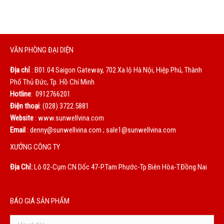
VĂN PHÒNG ĐẠI DIỆN
Địa chỉ
: B01.04 Saigon Gateway, 702 Xa lộ Hà Nội, Hiệp Phú, Thành
Phố Thủ Đức, Tp. Hồ Chí Minh
Hotline
: 0912766201
Điện thoại
: (028) 3722.5881
Website
: www.sunwellvina.com
Email
: denny@sunwellvina.com ; sale1@sunwellvina.com
XƯỞNG CÔNG TY
Địa Chỉ:
Lô 02-Cụm CN Dốc 47-P.Tam Phước-Tp.Biên Hòa-T.Đồng Nai
BÁO GIÁ SẢN PHẨM