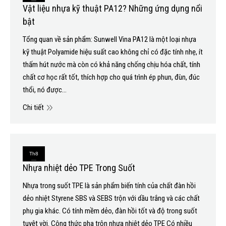
Vật liệu nhựa kỹ thuật PA12? Những ứng dụng nổi
6
bật
2020
Tổng quan về sản phẩm: Sunwell Vina PA12 là một loại nhựa
kỹ thuật Polyamide hiệu suất cao không chỉ có đặc tính nhẹ, ít
thấm hút nước mà còn có khả năng chống chịu hóa chất, tính
chất cơ học rất tốt, thích hợp cho quá trình ép phun, đùn, đúc
thổi, nó được…
Chi tiết
Th8
Nhựa nhiệt dẻo TPE Trong Suốt
29
Nhựa trong suốt TPE là sản phẩm biến tính của chất đàn hồi
2020
dẻo nhiệt Styrene SBS và SEBS trộn với dầu trắng và các chất
phụ gia khác. Có tính mềm dẻo, đàn hồi tốt và độ trong suốt
tuyệt vời. Công thức pha trộn nhựa nhiệt dẻo TPE Có nhiều