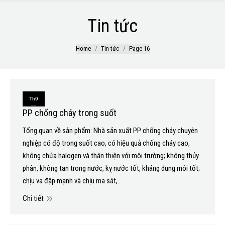
Tin tức
You are here:
Home
Tin tức
Page 16
Th9
PP chống cháy trong suốt
14
Tổng quan về sản phẩm: Nhà sản xuất PP chống cháy chuyên
2020
nghiệp có độ trong suốt cao, có hiệu quả chống cháy cao,
không chứa halogen và thân thiện với môi trường; không thủy
phân, không tan trong nước, kỵ nước tốt, kháng dung môi tốt;
chịu va đập mạnh và chịu ma sát,…
Chi tiết