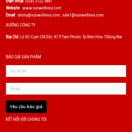
Điện thoại
: (028) 3722.5881
Website
: www.sunwellvina.com
Email
: denny@sunwellvina.com ; sale1@sunwellvina.com
XƯỞNG CÔNG TY
Địa Chỉ:
Lô 02-Cụm CN Dốc 47-P.Tam Phước-Tp.Biên Hòa-T.Đồng Nai
BÁO GIÁ SẢN PHẨM
KẾT NỐI VỚI CHÚNG TÔI