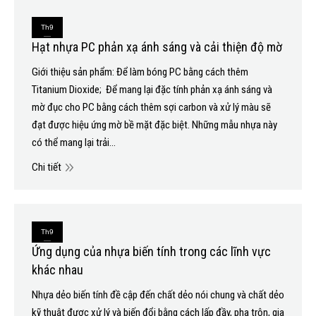
Th9
Hạt nhựa PC phản xạ ánh sáng và cải thiện độ mờ
13
Giới thiệu sản phẩm: Để làm bóng PC bằng cách thêm
2020
Titanium Dioxide; Để mang lại đặc tính phản xạ ánh sáng và
mờ đục cho PC bằng cách thêm sợi carbon và xử lý màu sẽ
đạt được hiệu ứng mờ bề mặt đặc biệt. Những mẫu nhựa này
có thể mang lại trải…
Chi tiết
Th9
Ứng dụng của nhựa biến tính trong các lĩnh vực
10
khác nhau
2020
Nhựa dẻo biến tính đề cập đến chất dẻo nói chung và chất dẻo
kỹ thuật được xử lý và biến đổi bằng cách lấp đầy, pha trộn, gia