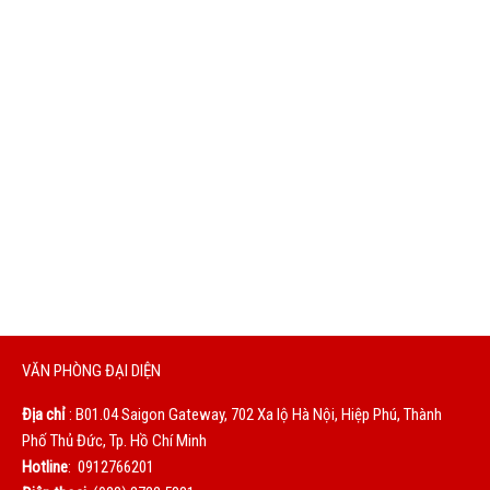
phẩm kém chất lượng. Chúng tôi bán sản phẩm chất lượng
nhưng với giá hợp lý.
DỊCH VỤ TỐT
Chúng tôi sẽ phục vụ bạn bằng cả trái tim. Sự hài lòng của
bạn là động lực to lớn giúp chúng tôi không ngừng hoàn
thiện mỗi ngày.
VĂN PHÒNG ĐẠI DIỆN
Địa chỉ
: B01.04 Saigon Gateway, 702 Xa lộ Hà Nội, Hiệp Phú, Thành
Phố Thủ Đức, Tp. Hồ Chí Minh
Hotline
: 0912766201