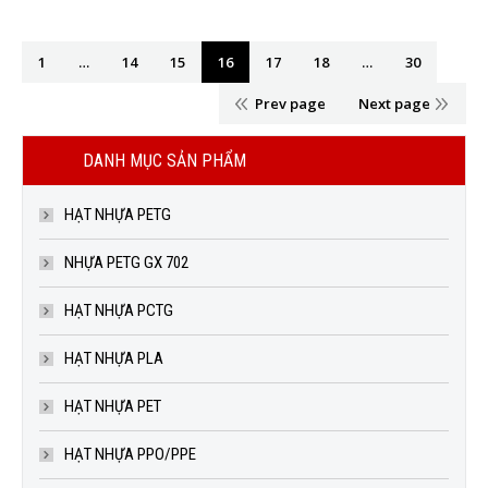
1
…
14
15
16
17
18
…
30
Prev page
Next page
DANH MỤC SẢN PHẨM
HẠT NHỰA PETG
NHỰA PETG GX 702
HẠT NHỰA PCTG
HẠT NHỰA PLA
HẠT NHỰA PET
HẠT NHỰA PPO/PPE