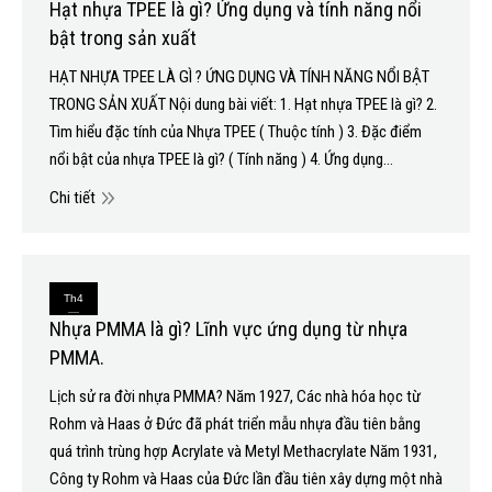
Hạt nhựa TPEE là gì? Ứng dụng và tính năng nổi
4
bật trong sản xuất
2025
HẠT NHỰA TPEE LÀ GÌ ? ỨNG DỤNG VÀ TÍNH NĂNG NỔI BẬT
TRONG SẢN XUẤT Nội dung bài viết: 1. Hạt nhựa TPEE là gì? 2.
Tìm hiểu đặc tính của Nhựa TPEE ( Thuộc tính ) 3. Đặc điểm
nổi bật của nhựa TPEE là gì? ( Tính năng ) 4. Ứng dụng…
Chi tiết
Th4
Nhựa PMMA là gì? Lĩnh vực ứng dụng từ nhựa
21
PMMA.
2021
Lịch sử ra đời nhựa PMMA? Năm 1927, Các nhà hóa học từ
Rohm và Haas ở Đức đã phát triển mẫu nhựa đầu tiên bằng
quá trình trùng hợp Acrylate và Metyl Methacrylate Năm 1931,
Công ty Rohm và Haas của Đức lần đầu tiên xây dựng một nhà