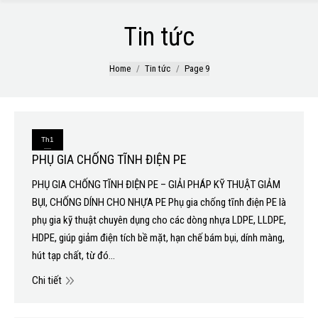
Tin tức
You are here:
Home
Tin tức
Page 9
Th1
PHỤ GIA CHỐNG TĨNH ĐIỆN PE
8
PHỤ GIA CHỐNG TĨNH ĐIỆN PE – GIẢI PHÁP KỸ THUẬT GIẢM
2026
BỤI, CHỐNG DÍNH CHO NHỰA PE Phụ gia chống tĩnh điện PE là
phụ gia kỹ thuật chuyên dụng cho các dòng nhựa LDPE, LLDPE,
HDPE, giúp giảm điện tích bề mặt, hạn chế bám bụi, dính màng,
hút tạp chất, từ đó…
Chi tiết