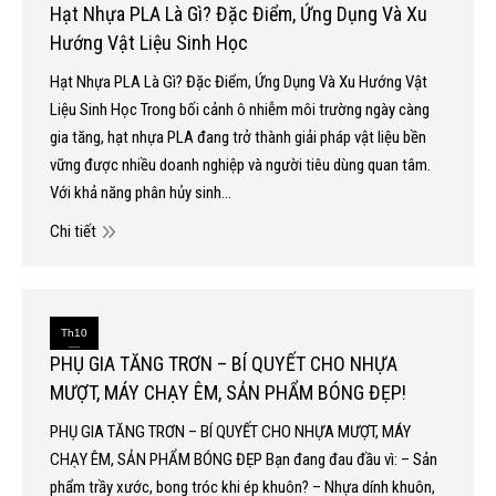
Hạt Nhựa PLA Là Gì? Đặc Điểm, Ứng Dụng Và Xu
6
Hướng Vật Liệu Sinh Học
2026
Hạt Nhựa PLA Là Gì? Đặc Điểm, Ứng Dụng Và Xu Hướng Vật
Liệu Sinh Học Trong bối cảnh ô nhiễm môi trường ngày càng
gia tăng, hạt nhựa PLA đang trở thành giải pháp vật liệu bền
vững được nhiều doanh nghiệp và người tiêu dùng quan tâm.
Với khả năng phân hủy sinh…
Chi tiết
Th10
PHỤ GIA TĂNG TRƠN – BÍ QUYẾT CHO NHỰA
11
MƯỢT, MÁY CHẠY ÊM, SẢN PHẨM BÓNG ĐẸP!
2025
PHỤ GIA TĂNG TRƠN – BÍ QUYẾT CHO NHỰA MƯỢT, MÁY
CHẠY ÊM, SẢN PHẨM BÓNG ĐẸP Bạn đang đau đầu vì: – Sản
phẩm trầy xước, bong tróc khi ép khuôn? – Nhựa dính khuôn,