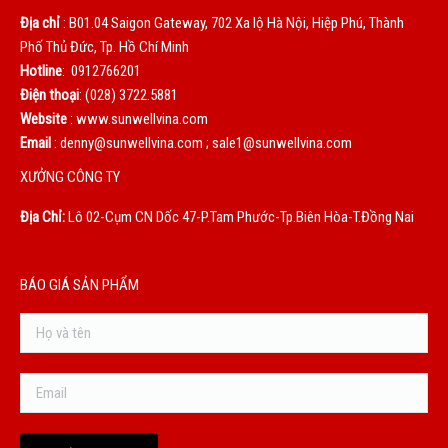
Địa chỉ
: B01.04 Saigon Gateway, 702 Xa lộ Hà Nội, Hiệp Phú, Thành
Phố Thủ Đức, Tp. Hồ Chí Minh
Hotline
: 0912766201
Điện thoại
: (028) 3722.5881
Website
: www.sunwellvina.com
Email
: denny@sunwellvina.com ; sale1@sunwellvina.com
XƯỞNG CÔNG TY
Địa Chỉ:
Lô 02-Cụm CN Dốc 47-P.Tam Phước-Tp.Biên Hòa-T.Đồng Nai
BÁO GIÁ SẢN PHẨM