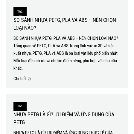
Th1
SO SÁNH NHỰA PETG, PLA VÀ ABS – NÊN CHỌN
8
LOẠI NÀO?
2026
SO SÁNH NHỰA PETG, PLA VÀ ABS – NÊN CHỌN LOẠI NÀO?
Tổng quan về PETG, PLA và ABS Trong lĩnh vực in 3D và sản
xuất nhựa, PETG, PLA và ABS là ba loại vật liệu phổ biến nhất.
Mỗi loại đều có ưu và nhược điểm riêng, phù hợp với nhu cầu
khác…
Chi tiết
Th1
NHỰA PETG LÀ GÌ? ƯU ĐIỂM VÀ ỨNG DỤNG CỦA
8
PETG
2026
NHỰA PETG LÀ GÌ? ƯU ĐIỂM VÀ ỨNG DỤNG THỰC TẾ CỦA