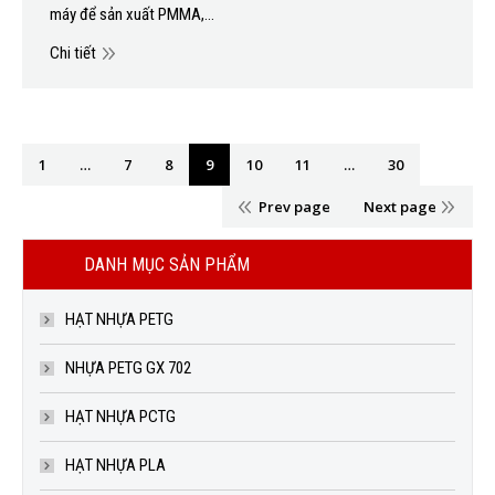
máy để sản xuất PMMA,…
Chi tiết
1
…
7
8
9
10
11
…
30
Prev page
Next page
DANH MỤC SẢN PHẨM
HẠT NHỰA PETG
NHỰA PETG GX 702
HẠT NHỰA PCTG
HẠT NHỰA PLA