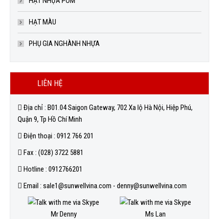
HẠT NHỰA POM
HẠT MÀU
PHỤ GIA NGHÀNH NHỰA
LIÊN HỆ
Địa chỉ : B01.04 Saigon Gateway, 702 Xa lộ Hà Nội, Hiệp Phú,
Quận 9, Tp Hồ Chí Minh
Điện thoại : 0912 766 201
Fax : (028) 3722 5881
Hotline : 0912766201
Email : sale1@sunwellvina.com - denny@sunwellvina.com
Mr Denny
Ms Lan